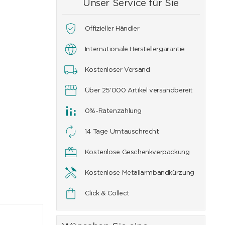
Unser Service für Sie
Offizieller Händler
Internationale Herstellergarantie
00
CHF
2'000
CHF
2'000
CHF
2'000
CHF
2'000
CHF
2'300
Kostenloser Versand
Über 25'000 Artikel versandbereit
0%-Ratenzahlung
14 Tage Umtauschrecht
Kostenlose Geschenkverpackung
Kostenlose Metallarmbandkürzung
Click & Collect