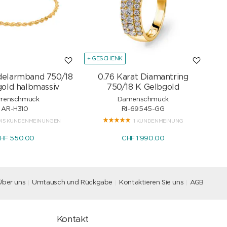
+ GESCHENK
+ G
delarmband 750/18
0.76 Karat Diamantring
Sc
old halbmassiv
750/18 K Gelbgold
rrenschmuck
Damenschmuck
AR-H310
RI-69545-GG
45 KUNDENMEINUNGEN
1 KUNDENMEINUNG
HF 550.00
CHF 1'990.00
Über uns
Umtausch und Rückgabe
Kontaktieren Sie uns
AGB
Kontakt