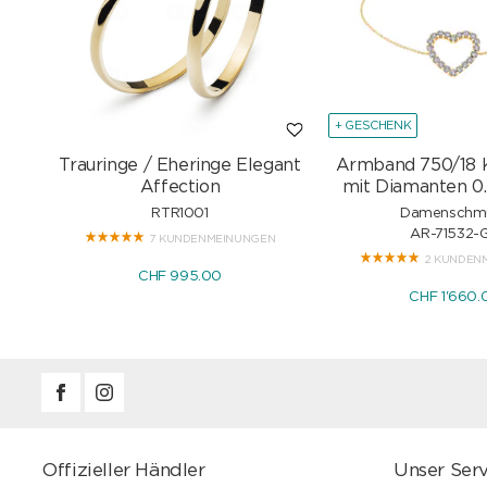
+ GESCHENK
Trauringe / Eheringe Elegant
Armband 750/18 
Affection
mit Diamanten 0.
RTR1001
Damenschm
AR-71532-
7 KUNDENMEINUNGEN
2 KUNDEN
CHF 995.00
CHF 1'660.
Offizieller Händler
Unser Serv