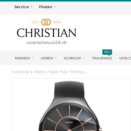
Service
Filialen
NEU
MARKEN
UHREN
SCHMUCK
TRAURINGE
VERL
Startseite
Rado
Rado True Thinline L