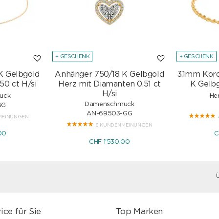
+ GESCHENK
+ GESCHENK
K Gelbgold
Anhänger 750/18 K Gelbgold
3.1mm Kor
50 ct H/si
Herz mit Diamanten 0.51 ct
K Gelbg
H/si
uck
He
Damenschmuck
GG
AN-69503-GG
MEINUNGEN
6 KUNDENMEINUNGEN
00
C
CHF 1'530.00
ice für Sie
Top Marken