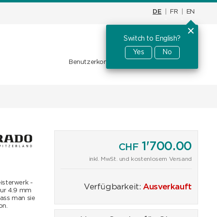
DE
|
FR
|
EN
Switch to English?
Warenkorb
CHF
0.00
Yes
No
Benutzerkonto
Favoriten
Anmelden
1'700.00
CHF
inkl. MwSt. und kostenlosem Versand
isterwerk -
Verfügbarkeit:
Ausverkauft
 Nur 4.9 mm
dass man sie
on.