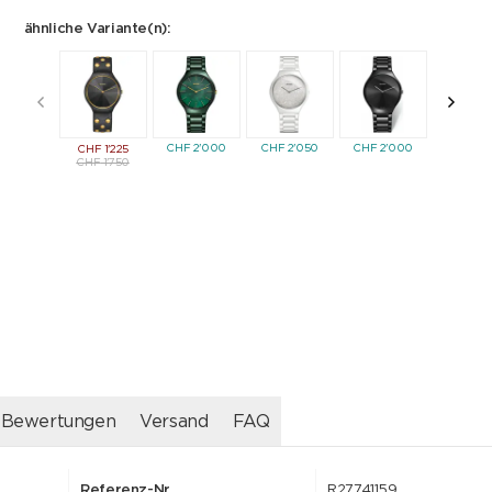
ähnliche Variante(n):
CHF
2'000
CHF
2'050
CHF
2'000
CHF
2'0
CHF
1'225
CHF
1'750
Bewertungen
Versand
FAQ
Referenz-Nr.
R27741159