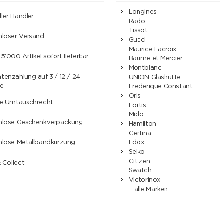
Longines
ller Händler
Rado
Tissot
nloser Versand
Gucci
Maurice Lacroix
5'000 Artikel sofort lieferbar
Baume et Mercier
Montblanc
enzahlung auf 3 / 12 / 24
UNION Glashütte
e
Frederique Constant
Oris
ge Umtauschrecht
Fortis
Mido
nlose Geschenkverpackung
Hamilton
Certina
nlose Metallbandkürzung
Edox
Seiko
Citizen
& Collect
Swatch
Victorinox
... alle Marken