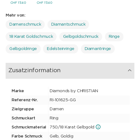
CHF
1'340
CHF
1'340
Mehr von:
Damenschmuck
Diamantschmuck
18 Karat Goldschmuck
Gelbgoldschmuck
Ringe
Gelbgoldringe
Edelsteinringe
Diamantringe
Zusatzinformation
Marke
Diamonds by CHRISTIAN
Referenz-Nr.
RI-101625-GG
Zielgruppe
Damen
Schmuckart
Ring
Schmuckmaterial
750/18 Karat Gelbgold
Farbe Schmuck
Gelb, Goldig