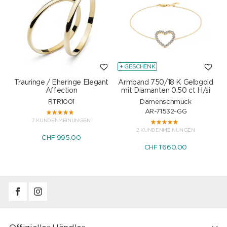
+ GESCHENK
Trauringe / Eheringe Elegant
Armband 750/18 K Gelbgold
Affection
mit Diamanten 0.50 ct H/si
RTR1001
Damenschmuck
AR-71532-GG
7 KUNDENMEINUNGEN
2 KUNDENMEINUNGEN
CHF 995.00
CHF 1'660.00