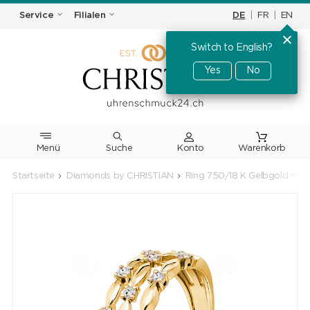
DE
|
FR
|
EN
Service
Filialen
Switch to English?
Yes
No
Menü
Suche
Warenkorb
Startseite
Diamonds by CHRISTIAN
Ring 750/18 K Gelbgold mit 