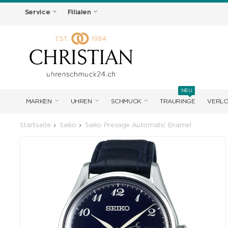
Service
Filialen
NEU
MARKEN
UHREN
SCHMUCK
TRAURINGE
VERL
Startseite
Seiko
Seiko Presage Automatic Enamel