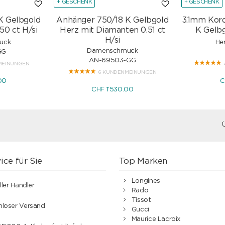
+ GESCHENK
+ GESCHENK
K Gelbgold
Anhänger 750/18 K Gelbgold
3.1mm Kor
50 ct H/si
Herz mit Diamanten 0.51 ct
K Gelbg
H/si
uck
He
Damenschmuck
GG
AN-69503-GG
MEINUNGEN
6 KUNDENMEINUNGEN
00
C
CHF 1'530.00
ice für Sie
Top Marken
Longines
ller Händler
Rado
Tissot
nloser Versand
Gucci
Maurice Lacroix