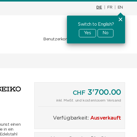
DE
|
FR
|
EN
Switch to English?
Warenkorb
CHF
0.00
Yes
No
Benutzerkonto
Favoriten
Anmelden
3'700.00
CHF
inkl. MwSt. und kostenlosem Versand
Verfügbarkeit:
Ausverkauft
kunst einen
 in ein
 Edelstahl