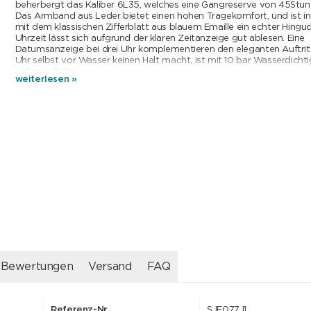
beherbergt das Kaliber 6L35, welches eine Gangreserve von 45Stun
Das Armband aus Leder bietet einen hohen Tragekomfort, und ist i
mit dem klassischen Zifferblatt aus blauem Emaille ein echter Hinguc
Uhrzeit lässt sich aufgrund der klaren Zeitanzeige gut ablesen. Eine
Datumsanzeige bei drei Uhr komplementieren den eleganten Auftritt
Uhr selbst vor Wasser keinen Halt macht, ist mit 10 bar Wasserdichti
sicheren Seite.
weiterlesen »
Mehr als ein Jahrhundert lang hat Seiko seine Fertigkeiten im mecha
Uhrenbau weiterentwickelt und perfektioniert. Heute gipfelt all diese
einer neuen Kollektion mit ausschliesslich mechanischen Kalibern n
„Presage“. Presage wird bereits seit einiger Zeit erfolgreich in Japa
ausgewählten Märkten vertrieben. Jetzt tritt Presage an, die Welt z
rückt als führende mechanische Uhrenkollektion von Seiko in den Mit
Japan ist ein Land mit einer langen und ununterbrochenen Kulturges
Pflege von Traditionen wird hier ein besonders hoher Stellenwert b
Beständige Schönheit und dauerhafte Zuverlässigkeit drücken die ti
Sehnsüchte der japanischen Kultur aus und sind das Herzstück japan
Handwerkskunst. Sowohl im Design als auch in der Fertigung steht 
im Zeichen dieser Tradition und bietet höchste Zuverlässigkeit und L
Jede Presage Uhr wird so gebaut, dass sie Generationen überdauert
Bewertungen
Versand
FAQ
Referenz-Nr.
SJE077J1