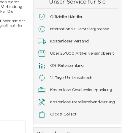
Unser Service für Sie
den bietet.
n Verbindung
ker. Die
Offizieller Händler
. Wer mit der
gkeit auf der
Internationale Herstellergarantie
nischen
 Erfahrung in
Kostenloser Versand
amens
n und anderen
Über 25'000 Artikel versandbereit
u erobern und
telpunkt.
chichte. Der
0%-Ratenzahlung
eigemessen.
efen
14 Tage Umtauschrecht
ischer
Presage ganz
anglebigkeit.
Kostenlose Geschenkverpackung
.
Kostenlose Metallarmbandkürzung
Click & Collect