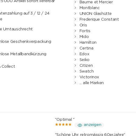
5'000 Artikel sofort lieferbar
Baume et Mercier
Montblanc
enzahlung auf 3 / 12 / 24
UNION Glashütte
e
Frederique Constant
Oris
ge Umtauschrecht
Fortis
Mido
nlose Geschenkverpackung
Hamilton
Certina
nlose Metallbandkürzung
Edox
Seiko
Citizen
& Collect
Swatch
Victorinox
... alle Marken
"Optimal "
anzeigen
"Schöne Uhr, retromässig 60erJahre"