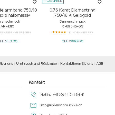
+ GESCHENK
+ G
delarmband 750/18
0.76 Karat Diamantring
Sc
old halbmassiv
750/18 K Gelbgold
rrenschmuck
Damenschmuck
AR-H310
RI-69545-GG
45 KUNDENMEINUNGEN
1 KUNDENMEINUNG
HF 550.00
CHF 1'990.00
Über uns
Umtausch und Rückgabe
Kontaktieren Sie uns
AGB
Kontakt
Hotline +41 (0)44 241 64 41
info@uhrenschmuck24.ch