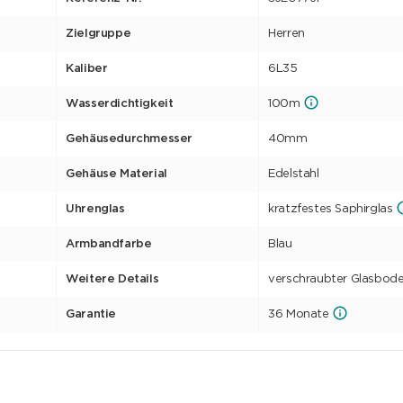
Zielgruppe
Herren
Kaliber
6L35
Wasserdichtigkeit
100m
Gehäusedurchmesser
40mm
Gehäuse Material
Edelstahl
Uhrenglas
kratzfestes Saphirglas
Armbandfarbe
Blau
Weitere Details
verschraubter Glasbod
Garantie
36 Monate