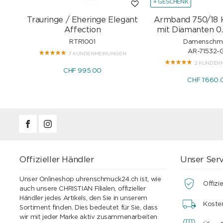
+ GESCHENK
Trauringe / Eheringe Elegant
Armband 750/18 
Affection
mit Diamanten 0.
RTR1001
Damenschm
AR-71532-
7 KUNDENMEINUNGEN
2 KUNDEN
CHF 995.00
CHF 1'660.
Offizieller Händler
Unser Serv
Unser Onlineshop uhrenschmuck24.ch ist, wie
Offizie
auch unsere CHRISTIAN Filialen, offizieller
Händler jedes Artikels, den Sie in unserem
Koste
Sortiment finden. Dies bedeutet für Sie, dass
wir mit jeder Marke aktiv zusammenarbeiten