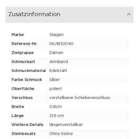
Zusatzinformation
Marke
Skagen
Referenz-Nr.
SKJ1832040
Zielgruppe
Damen
Schmuckart
Armband
Schmuckmaterial
Edelstahl
Farbe Schmuck
Silber
Oberfläche
poliert
Verschluss
verstellbarer Schiebeverschluss
Breite
0.8cm
Länge
21.6 cm
Weitere Details
längenverstellbar
Steinbesatz
Ohne Steine