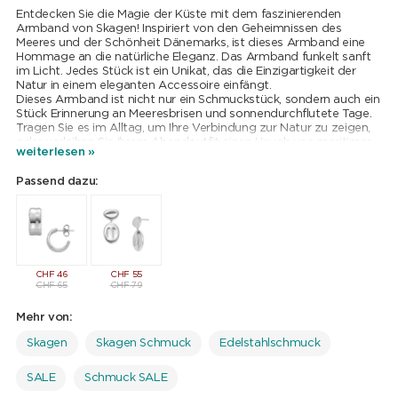
Entdecken Sie die Magie der Küste mit dem faszinierenden
Armband von Skagen! Inspiriert von den Geheimnissen des
Meeres und der Schönheit Dänemarks, ist dieses Armband eine
Hommage an die natürliche Eleganz. Das Armband funkelt sanft
im Licht. Jedes Stück ist ein Unikat, das die Einzigartigkeit der
Natur in einem eleganten Accessoire einfängt.
Dieses Armband ist nicht nur ein Schmuckstück, sondern auch ein
Stück Erinnerung an Meeresbrisen und sonnendurchflutete Tage.
Tragen Sie es im Alltag, um Ihre Verbindung zur Natur zu zeigen,
oder verleihen Sie Ihrem Abendoutfit einen Hauch von maritimer
weiterlesen »
Romantik.
Passend dazu:
CHF
46
CHF
55
CHF
65
CHF
79
Mehr von:
Skagen
Skagen Schmuck
Edelstahlschmuck
SALE
Schmuck SALE