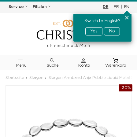
DE
|
FR
|
EN
Service
Filialen
Switch to English?
Yes
No
Menü
Suche
Warenkorb
Startseite
Skagen
Skagen Armband Anja Pebble Liquid Metal Silb
-30%