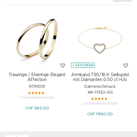
+ GESCHENK
Trauringe / Eheringe Elegant
Armband 750/18 K Gelbgold
Affection
mit Diamanten 0.50 ct H/si
RTR1001
Damenschmuck
AR-71532-GG
7 KUNDENMEINUNGEN
2 KUNDENMEINUNGEN
CHF 995.00
CHF 1'660.00