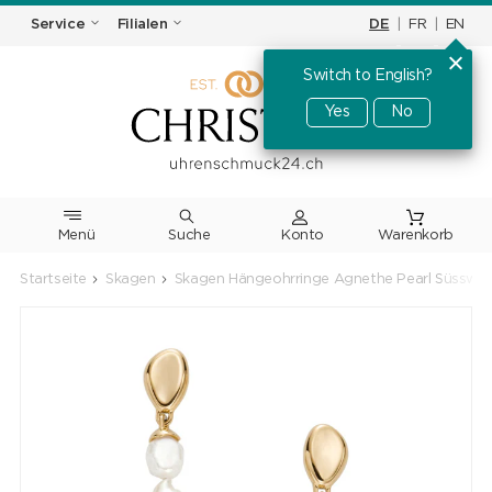
DE
|
FR
|
EN
Service
Filialen
Switch to English?
Yes
No
Menü
Suche
Warenkorb
Startseite
Skagen
Skagen Hängeohrringe Agnethe Pearl Süsswas