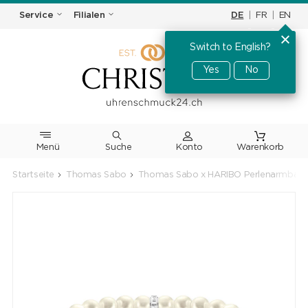
DE
|
FR
|
EN
Service
Filialen
Switch to English?
Yes
No
Menü
Suche
Warenkorb
Startseite
Thomas Sabo
Thomas Sabo x HARIBO Perlenarmband 