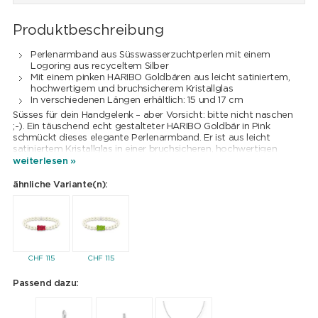
Produktbeschreibung
Perlenarmband aus Süsswasserzuchtperlen mit einem
Logoring aus recyceltem Silber
Mit einem pinken HARIBO Goldbären aus leicht satiniertem,
hochwertigem und bruchsicherem Kristallglas
In verschiedenen Längen erhältlich: 15 und 17 cm
Süsses für dein Handgelenk – aber Vorsicht: bitte nicht naschen
;-). Ein täuschend echt gestalteter HARIBO Goldbär in Pink
schmückt dieses elegante Perlenarmband. Er ist aus leicht
satiniertem Kristallglas in einer bruchsicheren, hochwertigen
Qualität gefertigt und auf der Rückseite mit THOMAS SABO x
weiterlesen »
HARIBO graviert. Mit einem Augenzwinkern verleiht er dem
Armbandklassiker einen niedlichen Twist und weckt Erinnerungen
ähnliche Variante(n):
an die Kindheit. Bist auch du ein Fan der beliebten Goldbären?
Dann trage das Armband aus Süsswasserzuchtperlen als
Statement und kombiniere es mit weiteren Schmuckstücken aus
der THOMAS SABO x HARIBO Kollektion.
CHF
115
CHF
115
Passend dazu:
CHF
209
CHF
79