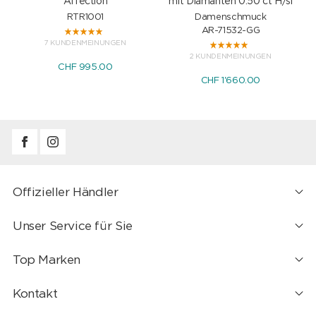
Affection
mit Diamanten 0.50 ct H/si
RTR1001
Damenschmuck
AR-71532-GG
7 KUNDENMEINUNGEN
2 KUNDENMEINUNGEN
CHF 995.00
CHF 1'660.00
Offizieller Händler
Unser Service für Sie
Top Marken
Kontakt