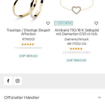
+ GESCHENK
Trauringe / Eheringe Elegant
Armband 750/18 K Gelbgold
Affection
mit Diamanten 0.50 ct H/si
RTR1001
Damenschmuck
AR-71532-GG
7 KUNDENMEINUNGEN
2 KUNDENMEINUNGEN
CHF 995.00
CHF 1'660.00
Offizieller Händler