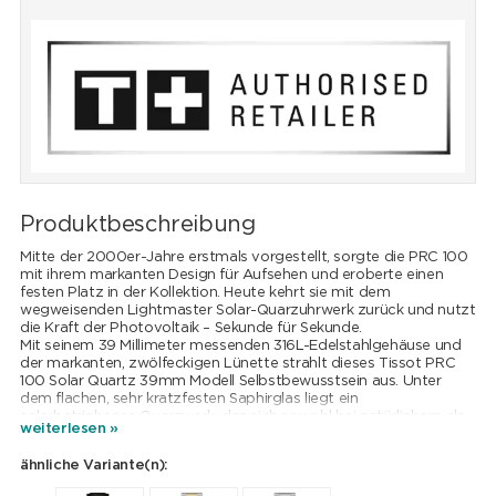
Produktbeschreibung
Mitte der 2000er-Jahre erstmals vorgestellt, sorgte die PRC 100
mit ihrem markanten Design für Aufsehen und eroberte einen
festen Platz in der Kollektion. Heute kehrt sie mit dem
wegweisenden Lightmaster Solar-Quarzuhrwerk zurück und nutzt
die Kraft der Photovoltaik – Sekunde für Sekunde.
Mit seinem 39 Millimeter messenden 316L-Edelstahlgehäuse und
der markanten, zwölfeckigen Lünette strahlt dieses Tissot PRC
100 Solar Quartz 39mm Modell Selbstbewusstsein aus. Unter
dem flachen, sehr kratzfesten Saphirglas liegt ein
solarbetriebenes Quarzwerk, das sich sowohl bei natürlichem als
weiterlesen »
auch bei künstlichem Licht mühelos auflädt. Erreicht der
Akkustatus ein niedriges Level, bleibt dies dank der End-of-
ähnliche Variante(n):
Energy-Anzeige nicht unbemerkt.
Diese Tissot PRC 100 Solar Quartz 39mm Ausführung mit