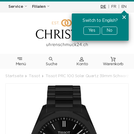
DE
|
FR
|
EN
Service
Filialen
Switch to English?
Yes
No
Menü
Suche
Warenkorb
Startseite
Tissot
Tissot PRC 100 Solar Quartz 39mm Schwarz