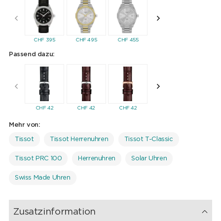
schwarzer PVD-Beschichtung besitzt ein schwarzes Zifferblatt
mit Datumsanzeige. Das weiche, schwarze Lederarmband mit
Dornschliesse hält die Uhr sicher am Handgelenk.
CHF
395
CHF
495
CHF
455
CHF
455
CHF
45
Passend dazu:
CHF
32
CHF
42
CHF
42
CHF
42
CHF
42
Mehr von:
Tissot
Tissot Herrenuhren
Tissot T-Classic
Tissot PRC 100
Herrenuhren
Solar Uhren
Swiss Made Uhren
Zusatzinformation