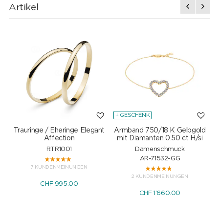
Artikel
+ GESCHENK
Trauringe / Eheringe Elegant
Armband 750/18 K Gelbgold
Affection
mit Diamanten 0.50 ct H/si
RTR1001
Damenschmuck
AR-71532-GG
7 KUNDENMEINUNGEN
2 KUNDENMEINUNGEN
CHF 995.00
CHF 1'660.00