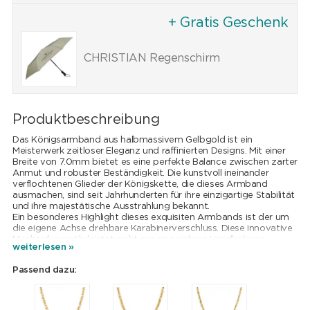
+ Gratis Geschenk
CHRISTIAN Regenschirm
Produktbeschreibung
Das Königsarmband aus halbmassivem Gelbgold ist ein
Meisterwerk zeitloser Eleganz und raffinierten Designs. Mit einer
Breite von 7.0mm bietet es eine perfekte Balance zwischen zarter
Anmut und robuster Beständigkeit. Die kunstvoll ineinander
verflochtenen Glieder der Königskette, die dieses Armband
ausmachen, sind seit Jahrhunderten für ihre einzigartige Stabilität
und ihre majestätische Ausstrahlung bekannt.
Ein besonderes Highlight dieses exquisiten Armbands ist der um
die eigene Achse drehbare Karabinerverschluss. Diese innovative
Mechanik gewährleistet nicht nur eine sichere Handhabung,
weiterlesen »
sondern fügt dem Armband auch eine zusätzliche Note von
Raffinesse und Funktionalität hinzu.
Passend dazu:
Das Königsarmband verkörpert die perfekte Symbiose aus
traditioneller Handwerkskunst und modernem Design. Es ist mehr
als nur ein Schmuckstück – es ist ein Ausdruck von Luxus, Qualität
CHF
2
und Stilbewusstsein. Mit seinem glänzenden Gelbgold und der