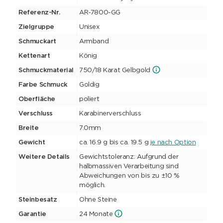
Referenz-Nr.
AR-7800-GG
Zielgruppe
Unisex
Schmuckart
Armband
Kettenart
König
Schmuckmaterial
750/18 Karat Gelbgold
Farbe Schmuck
Goldig
Oberfläche
poliert
Verschluss
Karabinerverschluss
Breite
7.0mm
Gewicht
ca. 16.9 g bis ca. 19.5 g
je nach Option
Weitere Details
Gewichtstoleranz: Aufgrund der
halbmassiven Verarbeitung sind
Abweichungen von bis zu ±10 %
möglich.
Steinbesatz
Ohne Steine
Garantie
24 Monate