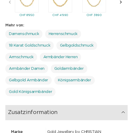
beeindruckenden Struktur der Königskette wird es zu einem
unverzichtbaren Accessoire für jeden, der besonderen Wert auf
Exklusivität und zeitlose Schönheit legt.
CHF
8'950
CHF
4'990
CHF
3'890
Mehr von:
Damenschmuck
Herrenschmuck
18 Karat Goldschmuck
Gelbgoldschmuck
Armschmuck
Armbänder Herren
Armbänder Damen
Goldarmbänder
Gelbgold Armbänder
Königsarmbänder
Gold Königsarmbänder
Zusatzinformation
Marke
Gold Jewellery by CHRISTIAN