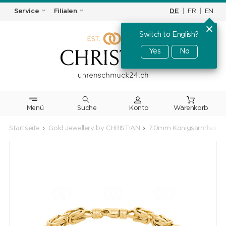
DE
|
FR
|
EN
Service
Filialen
Switch to English?
Yes
No
Menü
Suche
Warenkorb
Startseite
Gold Jewellery by CHRISTIAN
7.0mm Königsarmband kl