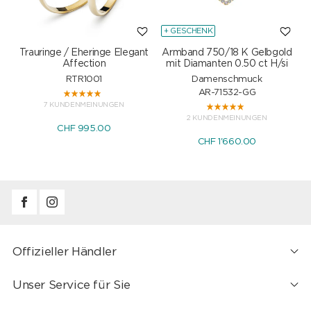
+ GESCHENK
Trauringe / Eheringe Elegant
Armband 750/18 K Gelbgold
Affection
mit Diamanten 0.50 ct H/si
RTR1001
Damenschmuck
AR-71532-GG
7 KUNDENMEINUNGEN
2 KUNDENMEINUNGEN
CHF 995.00
CHF 1'660.00
Offizieller Händler
Unser Service für Sie