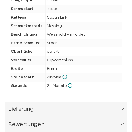
Zielgruppe
Unisex
Schmuckart
Kette
Kettenart
Cuban Link
Schmuckmaterial
Messing
Beschichtung
Weissgold vergoldet
Farbe Schmuck
Silber
Oberfläche
poliert
Verschluss
Clipverschluss
Breite
8mm
Steinbesatz
Zirkonia
Garantie
24 Monate
Lieferung
Bewertungen