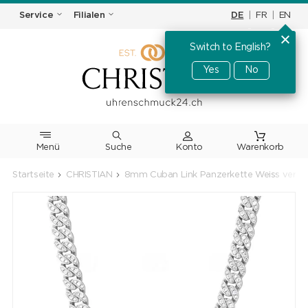
DE
|
FR
|
EN
Service
Filialen
Switch to English?
Yes
No
Menü
Suche
Warenkorb
Startseite
CHRISTIAN
8mm Cuban Link Panzerkette Weiss vergol