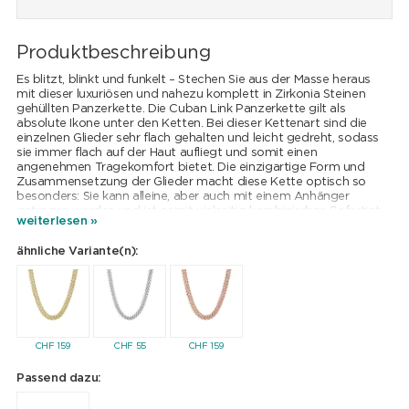
Produktbeschreibung
Es blitzt, blinkt und funkelt – Stechen Sie aus der Masse heraus
mit dieser luxuriösen und nahezu komplett in Zirkonia Steinen
gehüllten Panzerkette. Die Cuban Link Panzerkette gilt als
absolute Ikone unter den Ketten. Bei dieser Kettenart sind die
einzelnen Glieder sehr flach gehalten und leicht gedreht, sodass
sie immer flach auf der Haut aufliegt und somit einen
angenehmen Tragekomfort bietet. Die einzigartige Form und
Zusammensetzung der Glieder macht diese Kette optisch so
besonders: Sie kann alleine, aber auch mit einem Anhänger
getragen werden und ist somit vielseitig kombinierbar. Gefertigt
weiterlesen »
wurde die 8mm breite Cuban Link Chain aus hochwertigem
Messing und ist mit Weissgold vergoldet. Der praktische
ähnliche Variante(n):
Verschluss ermöglicht ein schnelles und sicheres Schliessen.
CHF
159
CHF
55
CHF
159
Passend dazu: