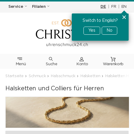
DE
|
FR
|
EN
Service
Filialen
Switch to English?
Yes
No
Menü
Suche
Warenkorb
Startseite
Schmuck
Halsschmuck
Halsketten
Halsketten Her
Halsketten und Colliers für Herren