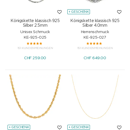
+ GESCHENK
Königskette klassisch 925
Königskette klassisch 925
Silber 2.5mm
Silber 4.0mm
Unisex Schmuck
Herrenschmuck
KE-925-025
KE-925-027
151 KUNDENMEINUNGEN
151 KUNDENMEINUNGEN
CHF
259.00
CHF
649.00
+ GESCHENK
+ GESCHENK