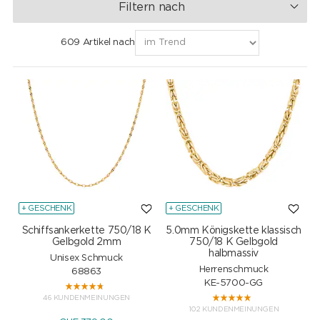
Filtern nach
609 Artikel nach
+ GESCHENK
+ GESCHENK
Schiffsankerkette 750/18 K
5.0mm Königskette klassisch
Gelbgold 2mm
750/18 K Gelbgold
halbmassiv
Unisex Schmuck
Herrenschmuck
68863
KE-5700-GG
46 KUNDENMEINUNGEN
102 KUNDENMEINUNGEN