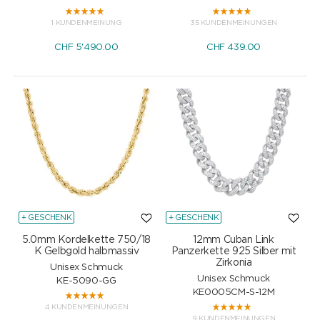
1 KUNDENMEINUNG
35 KUNDENMEINUNGEN
CHF
5'490.00
CHF
439.00
+ GESCHENK
+ GESCHENK
5.0mm Kordelkette 750/18
12mm Cuban Link
K Gelbgold halbmassiv
Panzerkette 925 Silber mit
Zirkonia
Unisex Schmuck
Unisex Schmuck
KE-5090-GG
KE0005CM-S-12M
4 KUNDENMEINUNGEN
9 KUNDENMEINUNGEN