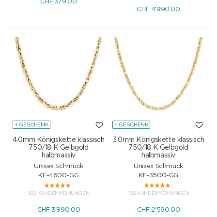
CHF
379.00
CHF
4'990.00
+ GESCHENK
+ GESCHENK
4.0mm Königskette klassisch
3.0mm Königskette klassisch
750/18 K Gelbgold
750/18 K Gelbgold
halbmassiv
halbmassiv
Unisex Schmuck
Unisex Schmuck
KE-4600-GG
KE-3500-GG
102 KUNDENMEINUNGEN
102 KUNDENMEINUNGEN
CHF
3'890.00
CHF
2'590.00