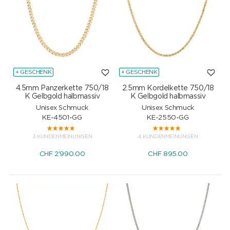
+ GESCHENK
+ GESCHENK
4.5mm Panzerkette 750/18
2.5mm Kordelkette 750/18
K Gelbgold halbmassiv
K Gelbgold halbmassiv
Unisex Schmuck
Unisex Schmuck
KE-4501-GG
KE-2550-GG
3 KUNDENMEINUNGEN
4 KUNDENMEINUNGEN
CHF
2'990.00
CHF
895.00