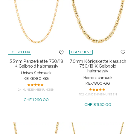
+ GESCHENK
+ GESCHENK
3.3mm Panzerkette 750/18
7.0mm Königskette klassisch
K Gelbgold halbmassiv
750/18 K Gelbgold
halbmassiv
Unisex Schmuck
Herrenschmuck
KE-G080-GG
KE-7800-GG
24 KUNDENMEINUNGEN
102 KUNDENMEINUNGEN
CHF
1'290.00
CHF
8'950.00