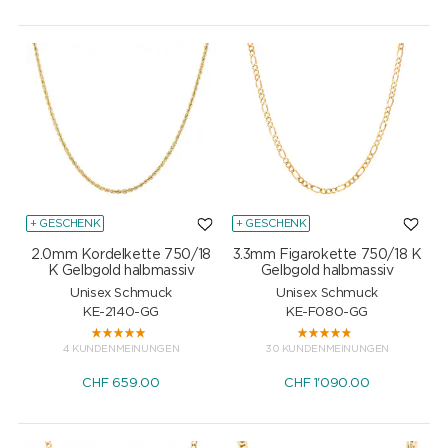
+ GESCHENK
+ GESCHENK
2.0mm Kordelkette 750/18
3.3mm Figarokette 750/18 K
K Gelbgold halbmassiv
Gelbgold halbmassiv
Unisex Schmuck
Unisex Schmuck
KE-2140-GG
KE-F080-GG
4 KUNDENMEINUNGEN
30 KUNDENMEINUNGEN
CHF
659.00
CHF
1'090.00