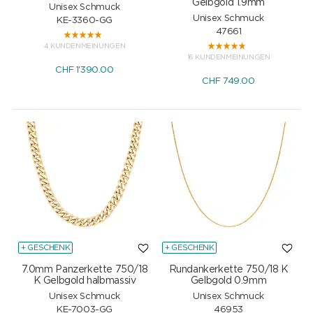
Gelbgold 1.9mm
Unisex Schmuck
Unisex Schmuck
KE-3360-GG
47661
4 KUNDENMEINUNGEN
16 KUNDENMEINUNGEN
CHF
1'390.00
CHF
749.00
+ GESCHENK
+ GESCHENK
7.0mm Panzerkette 750/18
Rundankerkette 750/18 K
K Gelbgold halbmassiv
Gelbgold 0.9mm
Unisex Schmuck
Unisex Schmuck
KE-7003-GG
46953