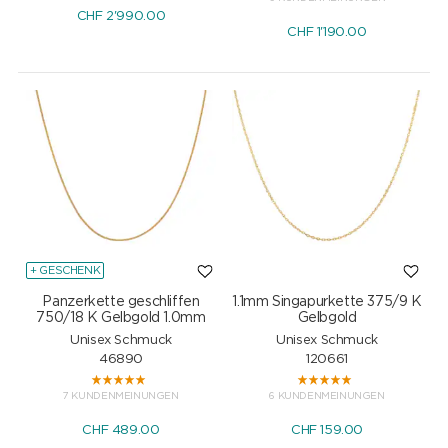
CHF
2'990.00
CHF
1'190.00
+ GESCHENK
Panzerkette geschliffen
1.1mm Singapurkette 375/9 K
750/18 K Gelbgold 1.0mm
Gelbgold
Unisex Schmuck
Unisex Schmuck
46890
120661
7 KUNDENMEINUNGEN
6 KUNDENMEINUNGEN
CHF
489.00
CHF
159.00