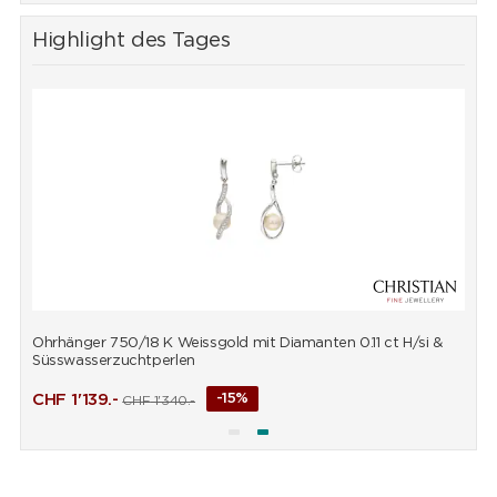
Highlight des Tages
Ohrhänger 750/18 K Weissgold mit Diamanten 0.11 ct H/si &
A
Süsswasserzuchtperlen
CHF
1'139.-
-15%
CHF
1'340.-