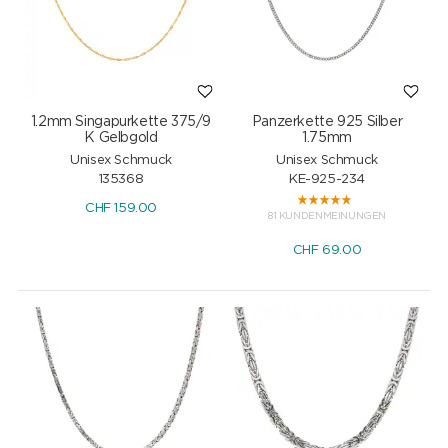
1.2mm Singapurkette 375/9
Panzerkette 925 Silber
K Gelbgold
1.75mm
Unisex Schmuck
Unisex Schmuck
135368
KE-925-234
CHF
159.00
81 KUNDENMEINUNGEN
CHF
69.00