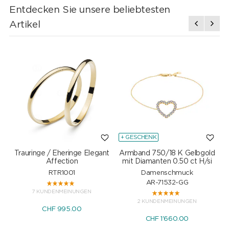
Entdecken Sie unsere beliebtesten
Artikel
+ GESCHENK
Trauringe / Eheringe Elegant
Armband 750/18 K Gelbgold
Affection
mit Diamanten 0.50 ct H/si
RTR1001
Damenschmuck
AR-71532-GG
7 KUNDENMEINUNGEN
2 KUNDENMEINUNGEN
CHF 995.00
CHF 1'660.00