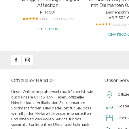
Affection
mit Diamanten 0.
RTR1001
Damenschm
AR-71532-
7 KUNDENMEINUNGEN
2 KUNDEN
CHF 995.00
CHF 1'660.
Offizieller Händler
Unser Serv
Unser Onlineshop uhrenschmuck24.ch ist, wie
Offizie
auch unsere CHRISTIAN Filialen, offizieller
Händler jedes Artikels, den Sie in unserem
Koste
Sortiment finden. Dies bedeutet für Sie, dass
wir mit jeder Marke aktiv zusammenarbeiten
Über 2
und Ihnen so den vollen Service für das
gesamte Sortiment an Uhren und Schmuck