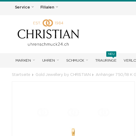
Service
Filialen
NEU
MARKEN
UHREN
SCHMUCK
TRAURINGE
VERL
Startseite
Gold Jewellery by CHRISTIAN
Anhänger 750/18 K G