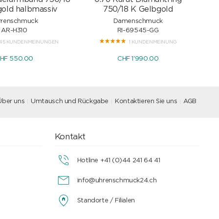
old halbmassiv
750/18 K Gelbgold
rrenschmuck
Damenschmuck
AR-H310
RI-69545-GG
45 KUNDENMEINUNGEN
1 KUNDENMEINUNG
HF 550.00
CHF 1'990.00
Über uns
Umtausch und Rückgabe
Kontaktieren Sie uns
AGB
Kontakt
Hotline +41 (0)44 241 64 41
info@uhrenschmuck24.ch
Standorte / Filialen