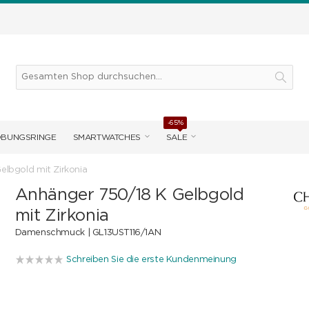
-65%
OBUNGSRINGE
SMARTWATCHES
SALE
elbgold mit Zirkonia
Anhänger 750/18 K Gelbgold
mit Zirkonia
Damenschmuck |
GL13UST116/1AN
Schreiben Sie die erste Kundenmeinung