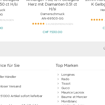
50 ct H/si
Herz mit Diamanten 0.51 ct
K Gelbg
H/si
uck
He
Damenschmuck
GG
AN-69503-GG
MEINUNGEN
6 KUNDENMEINUNGEN
00
C
CHF 1'530.00
ice für Sie
Top Marken
Longines
ller Händler
Rado
Tissot
nloser Versand
Gucci
Maurice Lacroix
5'000 Artikel sofort lieferbar
Baume et Mercier
Montblanc