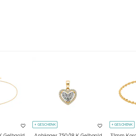
+ GESCHENK
+ GESCHENK
K Gelbgold
Anhänger 750/18 K Gelbgold
3.1mm Kor