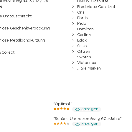
enzahlung auf 3 / 12 / 24
UNION Glashütte
e
Frederique Constant
Oris
ge Umtauschrecht
Fortis
Mido
nlose Geschenkverpackung
Hamilton
Certina
nlose Metallbandkürzung
Edox
Seiko
Citizen
& Collect
Swatch
Victorinox
... alle Marken
"Optimal "
anzeigen
"Schöne Uhr, retromässig 60erJahre"
anzeigen