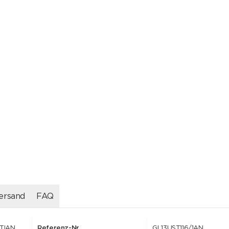
ersand
FAQ
STIAN
Referenz-Nr.
GL13UST116/1AN