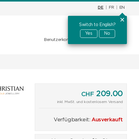
DE
|
FR
|
EN
Switch to English?
Warenkorb
CHF
0.00
Yes
No
Benutzerkonto
Favoriten
Anmelden
209.00
CHF
inkl. MwSt. und kostenlosem Versand
Verfügbarkeit:
Ausverkauft