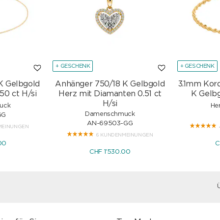
+ GESCHENK
+ GESCHENK
K Gelbgold
Anhänger 750/18 K Gelbgold
3.1mm Kor
50 ct H/si
Herz mit Diamanten 0.51 ct
K Gelbg
H/si
uck
He
Damenschmuck
GG
AN-69503-GG
MEINUNGEN
6 KUNDENMEINUNGEN
00
C
CHF 1'530.00