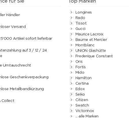
ice für Sie
Top Marken
Longines
ller Händler
Rado
Tissot
nloser Versand
Gucci
Maurice Lacroix
5'000 Artikel sofort lieferbar
Baume et Mercier
Montblanc
enzahlung auf 3 / 12 / 24
UNION Glashütte
e
Frederique Constant
Oris
ge Umtauschrecht
Fortis
Mido
nlose Geschenkverpackung
Hamilton
Certina
nlose Metallbandkürzung
Edox
Seiko
Citizen
& Collect
Swatch
Victorinox
... alle Marken