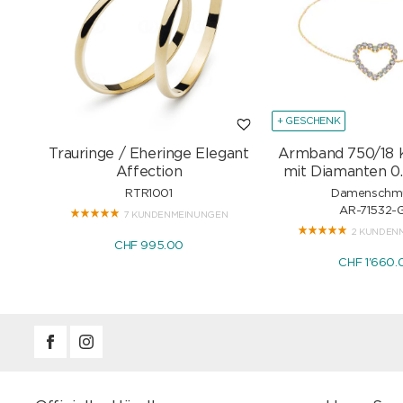
+ GESCHENK
Trauringe / Eheringe Elegant
Armband 750/18 
Affection
mit Diamanten 0.
RTR1001
Damenschm
AR-71532-
7 KUNDENMEINUNGEN
2 KUNDEN
CHF 995.00
CHF 1'660.