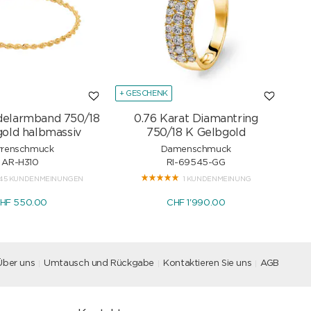
+ GESCHENK
+ G
delarmband 750/18
0.76 Karat Diamantring
Sc
old halbmassiv
750/18 K Gelbgold
rrenschmuck
Damenschmuck
AR-H310
RI-69545-GG
45 KUNDENMEINUNGEN
1 KUNDENMEINUNG
HF 550.00
CHF 1'990.00
Über uns
Umtausch und Rückgabe
Kontaktieren Sie uns
AGB