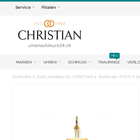
Service
Filialen
NEU
MARKEN
UHREN
SCHMUCK
TRAURINGE
VERL
Startseite
Gold Jewellery by CHRISTIAN
Anhänger 375/9 K Ge