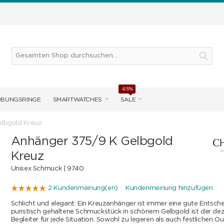
-65%
OBUNGSRINGE
SMARTWATCHES
SALE
lbgold Kreuz
Anhänger 375/9 K Gelbgold
Kreuz
Unisex Schmuck |
9740
2 Kundenmeinung(en)
Kundenmeinung hinzufügen
Schlicht und elegant: Ein Kreuzanhänger ist immer eine gute Entsch
puristisch gehaltene Schmuckstück in schönem Gelbgold ist der de
Begleiter für jede Situation. Sowohl zu legeren als auch festlichen O