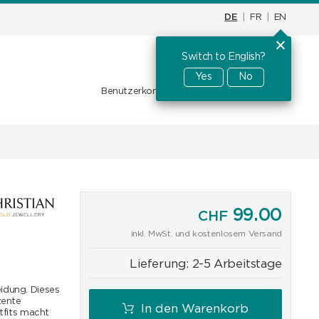
DE
|
FR
|
EN
Switch to English?
Warenkorb
CHF
0.00
Yes
No
Benutzerkonto
Favoriten
Anmelden
99.00
CHF
inkl. MwSt. und kostenlosem Versand
Lieferung:
2-5 Arbeitstage
eidung. Dieses
zente
In den Warenkorb
utfits macht