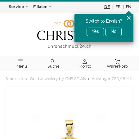
DE
|
FR
|
EN
Service
Filialen
Switch to English?
Yes
No
Menü
Suche
Warenkorb
Startseite
Gold Jewellery by CHRISTIAN
Anhänger 750/18 K Bicol