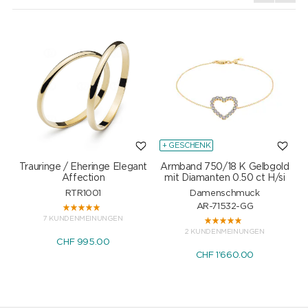
+ GESCHENK
Trauringe / Eheringe Elegant
Armband 750/18 K Gelbgold
Affection
mit Diamanten 0.50 ct H/si
RTR1001
Damenschmuck
AR-71532-GG
7 KUNDENMEINUNGEN
2 KUNDENMEINUNGEN
CHF 995.00
CHF 1'660.00