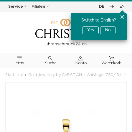
DE
|
FR
|
EN
Service
Filialen
Switch to English?
Yes
No
Menü
Suche
Warenkorb
Startseite
Gold Jewellery by CHRISTIAN
Anhänger 750/18 K Gelbg