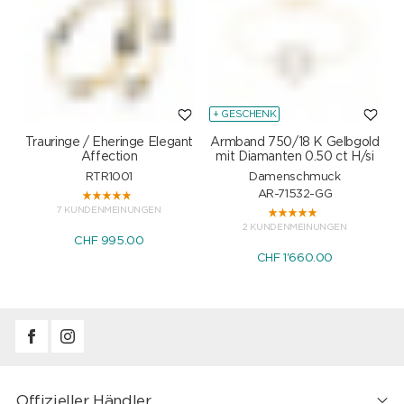
+ GESCHENK
Trauringe / Eheringe Elegant
Armband 750/18 K Gelbgold
Affection
mit Diamanten 0.50 ct H/si
RTR1001
Damenschmuck
AR-71532-GG
7 KUNDENMEINUNGEN
2 KUNDENMEINUNGEN
CHF 995.00
CHF 1'660.00
Offizieller Händler