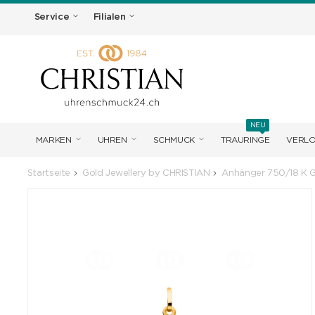
Service
Filialen
NEU
MARKEN
UHREN
SCHMUCK
TRAURINGE
VERL
Startseite
Gold Jewellery by CHRISTIAN
Anhänger 750/18 K G