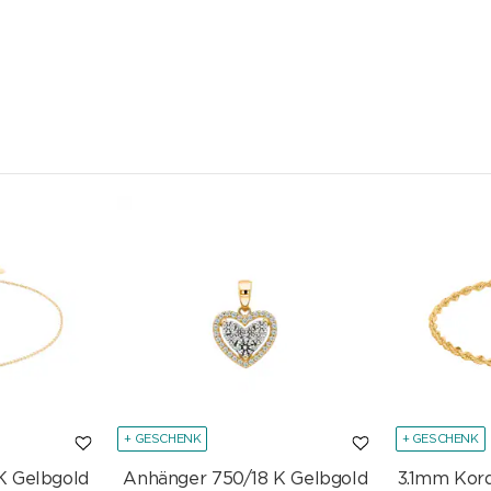
+ GESCHENK
+ GESCHENK
K Gelbgold
Anhänger 750/18 K Gelbgold
3.1mm Kor