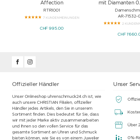
Affection
mit Diamanten 0.
RTR1001
Damenschm
AR-71532-
7 KUNDENMEINUNGEN
2 KUNDEN
CHF 995.00
CHF 1'660.
Offizieller Händler
Unser Serv
Unser Onlineshop uhrenschmuck24.ch ist, wie
Offizie
auch unsere CHRISTIAN Filialen, offizieller
Händler jedes Artikels, den Sie in unserem
Koste
Sortiment finden. Dies bedeutet für Sie, dass
wir mit jeder Marke aktiv zusammenarbeiten
Über 2
und Ihnen so den vollen Service für das
gesamte Sortiment an Uhren und Schmuck
0%-Rat
bieten können, wie Sie es von einem Juwelier