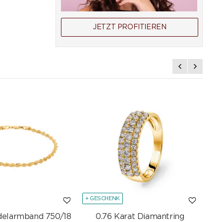
JETZT PROFITIEREN
+ GESCHENK
+ G
delarmband 750/18
0.76 Karat Diamantring
Sc