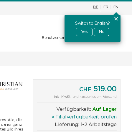
DE
|
FR
|
EN
Switch to English?
Warenkorb
CHF
0.00
Yes
No
Benutzerkonto
Favoriten
Anmelden
519.00
CHF
inkl. MwSt. und kostenlosem Versand
Verfügbarkeit:
Auf Lager
» Filialverfügbarkeit prüfen
s. Alle, die
Lieferung: 1-2 Arbeitstage
h daher ganz
s Bild ihres