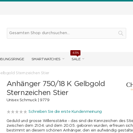
-65%
OBUNGSRINGE
SMARTWATCHES
SALE
elbgold Sternzeichen Stier
Anhänger 750/18 K Gelbgold
Sternzeichen Stier
Unisex Schmuck |
9779
Schreiben Sie die erste Kundenmeinung
Geduld und grosse Willensstärke - das sind die Kennzeichen des Stiere
zwischen dem 21.04. und dem 20.05. geboren wurden, erfreuen sic
bestimmt an diesem schönen Anhänger, den ein aufwändig gestaltete