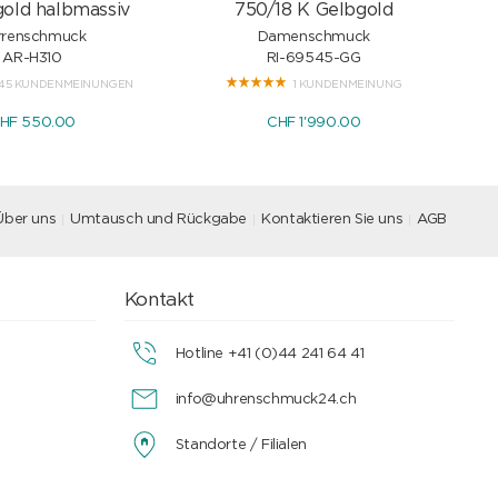
old halbmassiv
750/18 K Gelbgold
rrenschmuck
Damenschmuck
AR-H310
RI-69545-GG
45 KUNDENMEINUNGEN
1 KUNDENMEINUNG
HF 550.00
CHF 1'990.00
Über uns
Umtausch und Rückgabe
Kontaktieren Sie uns
AGB
Kontakt
Hotline +41 (0)44 241 64 41
info@uhrenschmuck24.ch
Standorte / Filialen