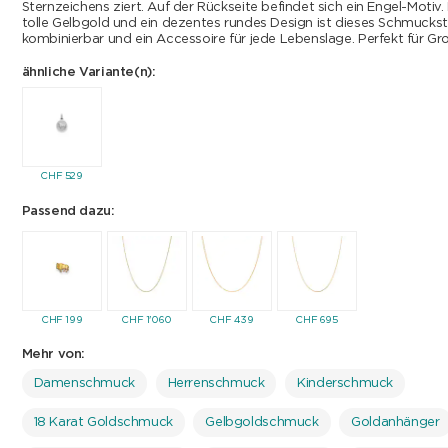
Sternzeichens ziert. Auf der Rückseite befindet sich ein Engel-Motiv
tolle Gelbgold und ein dezentes rundes Design ist dieses Schmuckstü
kombinierbar und ein Accessoire für jede Lebenslage. Perfekt für Gro
ähnliche Variante(n):
CHF
529
Passend dazu:
CHF
199
CHF
1'060
CHF
439
CHF
695
Mehr von:
Damenschmuck
Herrenschmuck
Kinderschmuck
18 Karat Goldschmuck
Gelbgoldschmuck
Goldanhänger