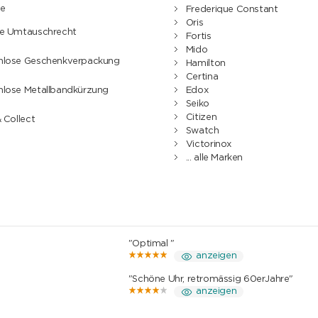
e
Frederique Constant
Oris
ge Umtauschrecht
Fortis
Mido
nlose Geschenkverpackung
Hamilton
Certina
nlose Metallbandkürzung
Edox
Seiko
Citizen
& Collect
Swatch
Victorinox
... alle Marken
"Optimal "
anzeigen
"Schöne Uhr, retromässig 60erJahre"
anzeigen