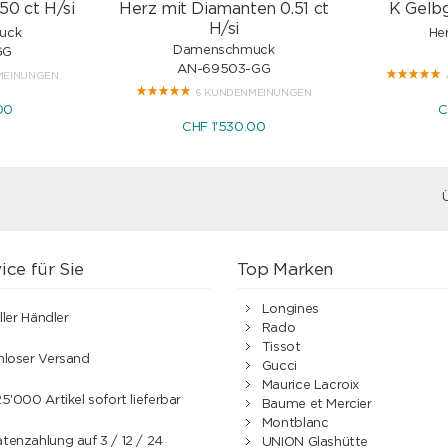
50 ct H/si
Herz mit Diamanten 0.51 ct
K Gelbg
H/si
uck
He
Damenschmuck
GG
AN-69503-GG
MEINUNGEN
6 KUNDENMEINUNGEN
00
C
CHF 1'530.00
ice für Sie
Top Marken
Longines
ller Händler
Rado
Tissot
nloser Versand
Gucci
Maurice Lacroix
5'000 Artikel sofort lieferbar
Baume et Mercier
Montblanc
enzahlung auf 3 / 12 / 24
UNION Glashütte