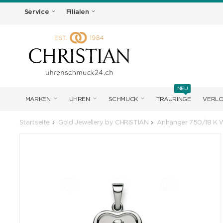
Service
Filialen
NEU
MARKEN
UHREN
SCHMUCK
TRAURINGE
VERL
Startseite
Gold Jewellery by CHRISTIAN
Anhänger 750/18 K W