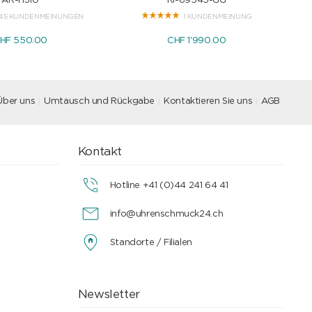
AR-H310
RI-69545-GG
45 KUNDENMEINUNGEN
1 KUNDENMEINUNG
HF 550.00
CHF 1'990.00
Über uns
Umtausch und Rückgabe
Kontaktieren Sie uns
AGB
Kontakt
Hotline +41 (0)44 241 64 41
info@uhrenschmuck24.ch
Standorte / Filialen
Newsletter