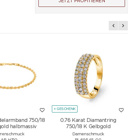
JETZT PROFITIEREN
+ GESCHENK
+ G
delarmband 750/18
0.76 Karat Diamantring
Sc
old halbmassiv
750/18 K Gelbgold
rrenschmuck
Damenschmuck