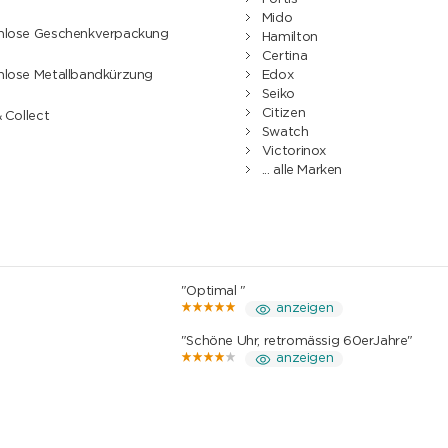
Mido
nlose Geschenkverpackung
Hamilton
Certina
nlose Metallbandkürzung
Edox
Seiko
Citizen
& Collect
Swatch
Victorinox
... alle Marken
"Optimal "
anzeigen
"Schöne Uhr, retromässig 60erJahre"
anzeigen