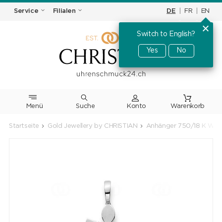
DE
|
FR
|
EN
Service
Filialen
Switch to English?
Yes
No
Menü
Suche
Warenkorb
Startseite
Gold Jewellery by CHRISTIAN
Anhänger 750/18 K Weis