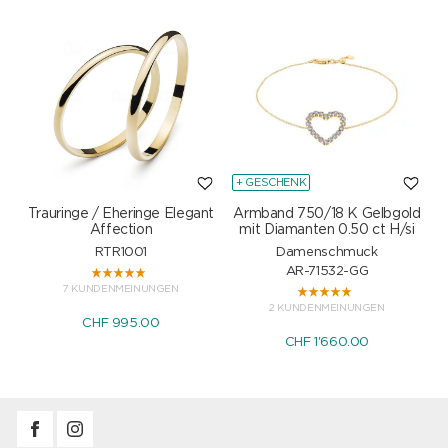
+ GESCHENK
Trauringe / Eheringe Elegant
Armband 750/18 K Gelbgold
Affection
mit Diamanten 0.50 ct H/si
RTR1001
Damenschmuck
AR-71532-GG
7 KUNDENMEINUNGEN
2 KUNDENMEINUNGEN
CHF 995.00
CHF 1'660.00