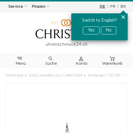
DE
|
FR
|
EN
Service
Filialen
Switch to English?
Yes
No
Menü
Suche
Warenkorb
Startseite
Gold Jewellery by CHRISTIAN
Anhänger 750/18 K Wei