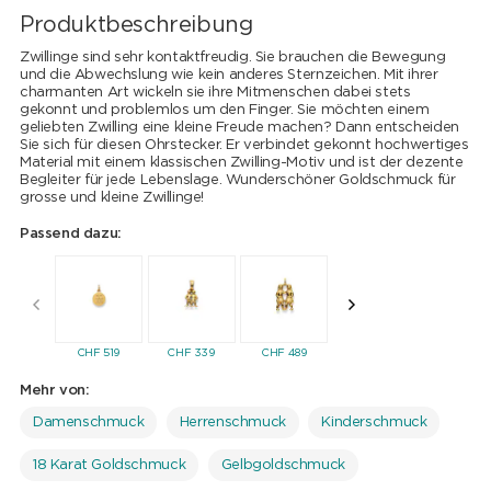
Produktbeschreibung
Zwillinge sind sehr kontaktfreudig. Sie brauchen die Bewegung
und die Abwechslung wie kein anderes Sternzeichen. Mit ihrer
charmanten Art wickeln sie ihre Mitmenschen dabei stets
gekonnt und problemlos um den Finger. Sie möchten einem
geliebten Zwilling eine kleine Freude machen? Dann entscheiden
Sie sich für diesen Ohrstecker. Er verbindet gekonnt hochwertiges
Material mit einem klassischen Zwilling-Motiv und ist der dezente
Begleiter für jede Lebenslage. Wunderschöner Goldschmuck für
grosse und kleine Zwillinge!
Passend dazu:
CHF
940
CHF
26
CHF
519
CHF
339
CHF
489
Mehr von:
Damenschmuck
Herrenschmuck
Kinderschmuck
18 Karat Goldschmuck
Gelbgoldschmuck