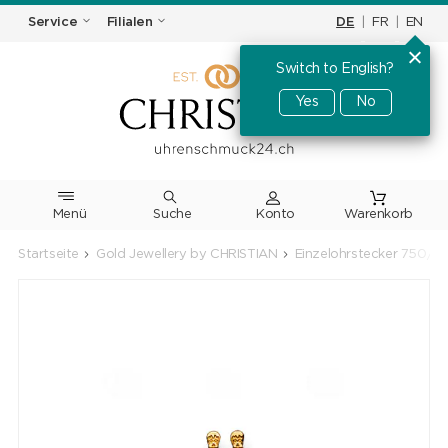
DE
|
FR
|
EN
Service
Filialen
Switch to English?
Yes
No
Menü
Suche
Warenkorb
Startseite
Gold Jewellery by CHRISTIAN
Einzelohrstecker 750/18