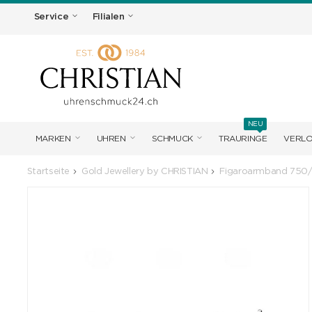
Service
Filialen
NEU
MARKEN
UHREN
SCHMUCK
TRAURINGE
VERL
Startseite
Gold Jewellery by CHRISTIAN
Figaroarmband 750/