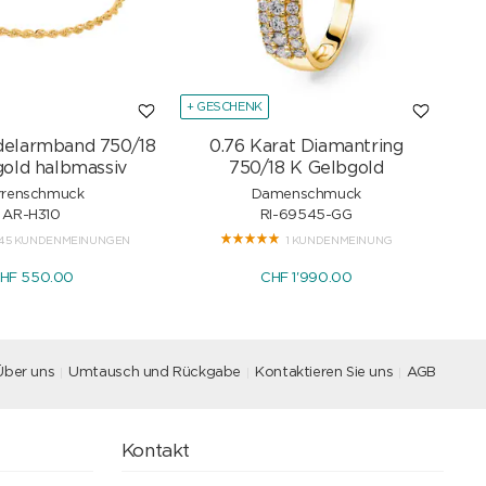
+ GESCHENK
+ G
delarmband 750/18
0.76 Karat Diamantring
Sc
old halbmassiv
750/18 K Gelbgold
rrenschmuck
Damenschmuck
AR-H310
RI-69545-GG
45 KUNDENMEINUNGEN
1 KUNDENMEINUNG
HF 550.00
CHF 1'990.00
Über uns
Umtausch und Rückgabe
Kontaktieren Sie uns
AGB
Kontakt