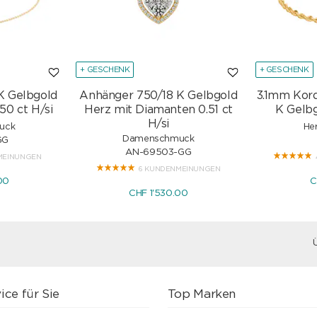
+ GESCHENK
+ GESCHENK
K Gelbgold
Anhänger 750/18 K Gelbgold
3.1mm Kor
50 ct H/si
Herz mit Diamanten 0.51 ct
K Gelbg
H/si
uck
He
Damenschmuck
GG
AN-69503-GG
MEINUNGEN
6 KUNDENMEINUNGEN
00
C
CHF 1'530.00
ice für Sie
Top Marken