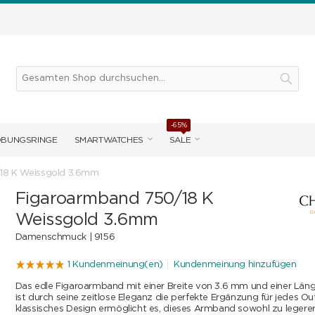
-65%
OBUNGSRINGE
SMARTWATCHES
SALE
18 K Weissgold 3.6mm
Figaroarmband 750/18 K
Weissgold 3.6mm
Damenschmuck |
9156
1 Kundenmeinung(en)
Kundenmeinung hinzufügen
Das edle Figaroarmband mit einer Breite von 3.6 mm und einer Län
ist durch seine zeitlose Eleganz die perfekte Ergänzung für jedes Outf
klassisches Design ermöglicht es, dieses Armband sowohl zu legerer