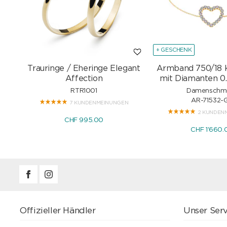
+ GESCHENK
Trauringe / Eheringe Elegant
Armband 750/18 
Affection
mit Diamanten 0.
RTR1001
Damenschm
AR-71532-
7 KUNDENMEINUNGEN
2 KUNDEN
CHF 995.00
CHF 1'660.
Offizieller Händler
Unser Serv