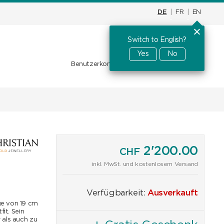
DE
|
FR
|
EN
Switch to English?
Warenkorb
CHF
0.00
Yes
No
Benutzerkonto
Favoriten
Anmelden
2'200.00
CHF
inkl. MwSt. und kostenlosem Versand
Verfügbarkeit:
Ausverkauft
ge von 19 cm
it. Sein
 als auch zu