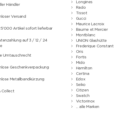
Longines
ller Händler
Rado
Tissot
nloser Versand
Gucci
Maurice Lacroix
5'000 Artikel sofort lieferbar
Baume et Mercier
Montblanc
enzahlung auf 3 / 12 / 24
UNION Glashütte
e
Frederique Constant
Oris
ge Umtauschrecht
Fortis
Mido
nlose Geschenkverpackung
Hamilton
Certina
nlose Metallbandkürzung
Edox
Seiko
Citizen
& Collect
Swatch
Victorinox
... alle Marken