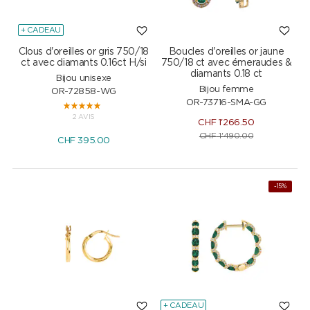
+ CADEAU
Clous d'oreilles or gris 750/18
Boucles d'oreilles or jaune
ct avec diamants 0.16ct H/si
750/18 ct avec émeraudes &
diamants 0.18 ct
Bijou unisexe
Bijou femme
OR-72858-WG
OR-73716-SMA-GG
2 AVIS
CHF
1'266.50
CHF
1'490.00
CHF
395.00
-15%
+ CADEAU