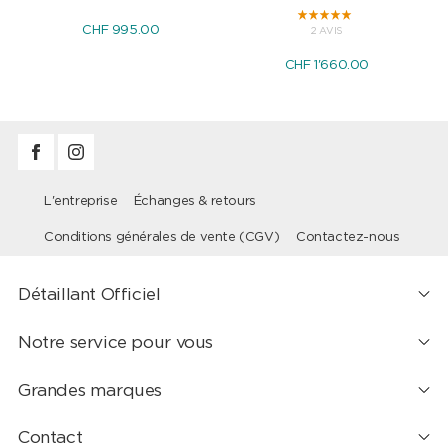
CHF 995.00
2 AVIS
CHF 1'660.00
L'entreprise
Échanges & retours
Conditions générales de vente (CGV)
Contactez-nous
Détaillant Officiel
Notre service pour vous
Grandes marques
Contact