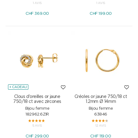
1 AVIS
1 AVIS
CHF
369.00
CHF
199.00
+ CADEAU
Clous d'oreilles or jaune
Créoles or jaune 750/18 ct
750/18 ct avec zircones
1.2mm Ø 14mm
Bijou femme
Bijou femme
182962.6ZIR
63846
5 AVIS
12 AVIS
CHF
299.00
CHF
119.00