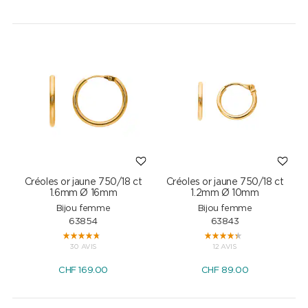
Créoles or jaune 750/18 ct
Créoles or jaune 750/18 ct
1.6mm Ø 16mm
1.2mm Ø 10mm
Bijou femme
Bijou femme
63854
63843
30 AVIS
12 AVIS
CHF
169.00
CHF
89.00