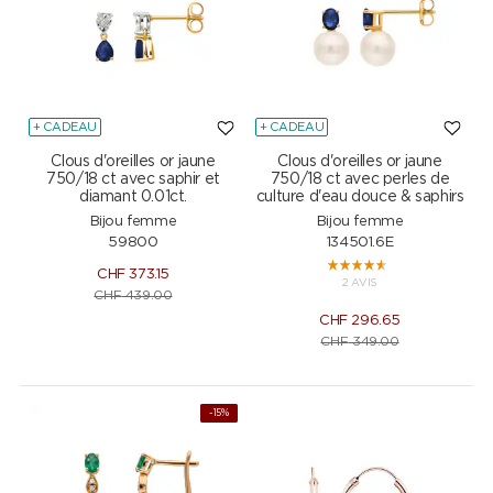
+ CADEAU
+ CADEAU
Clous d'oreilles or jaune
Clous d'oreilles or jaune
750/18 ct avec saphir et
750/18 ct avec perles de
diamant 0.01ct.
culture d'eau douce & saphirs
Bijou femme
Bijou femme
59800
134501.6E
CHF
373.15
2 AVIS
CHF
439.00
CHF
296.65
CHF
349.00
NEW
-15%