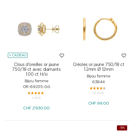
+ CADEAU
Clous d'oreilles or jaune
Créoles or jaune 750/18 ct
750/18 ct avec diamants
1.2mm Ø 12mm
1.00 ct H/si
Bijou femme
Bijou femme
63844
OR-69235-GG
12 AVIS
1 AVIS
CHF
99.00
CHF
2'930.00
NEW
-15%