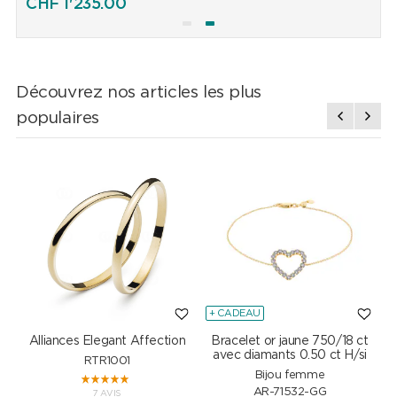
CHF
1'235.00
Découvrez nos articles les plus
populaires
+ CADEAU
Alliances Elegant Affection
Bracelet or jaune 750/18 ct
P
avec diamants 0.50 ct H/si
RTR1001
Bijou femme
AR-71532-GG
7 AVIS