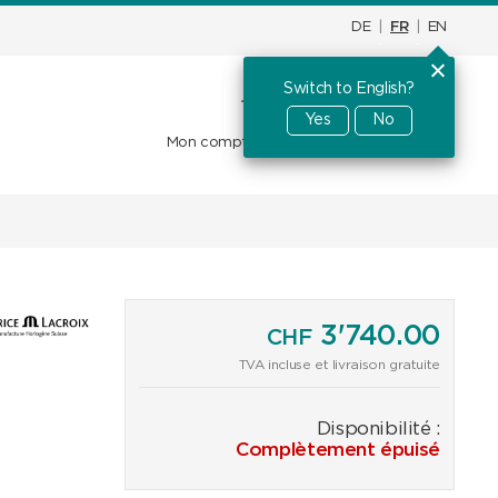
DE
|
FR
|
EN
Switch to English?
Panier d'achat
CHF
0.00
Yes
No
Mon compte
Favoris
Se connecter
3'740.00
CHF
TVA incluse et livraison gratuite
Disponibilité :
Complètement épuisé