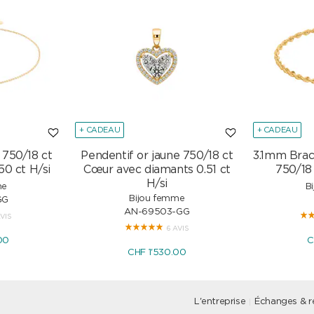
+ CADEAU
+ CADEAU
 750/18 ct
Pendentif or jaune 750/18 ct
3.1mm Brac
50 ct H/si
Cœur avec diamants 0.51 ct
750/18
H/si
me
B
Bijou femme
GG
AN-69503-GG
AVIS
6 AVIS
00
C
CHF 1'530.00
L'entreprise
Échanges & r