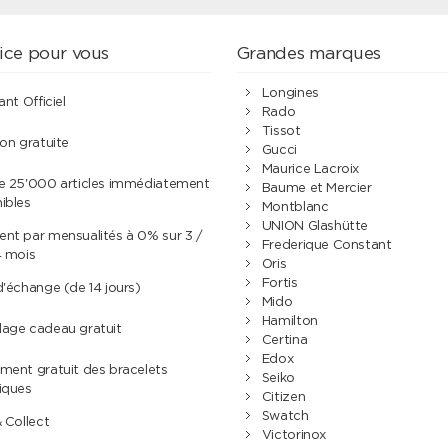
ice pour vous
Grandes marques
Longines
ant Officiel
Rado
Tissot
son gratuite
Gucci
Maurice Lacroix
de 25'000 articles immédiatement
Baume et Mercier
ibles
Montblanc
UNION Glashütte
nt par mensualités à 0% sur 3 /
Frederique Constant
4 mois
Oris
Fortis
d'échange (de 14 jours)
Mido
Hamilton
lage cadeau gratuit
Certina
Edox
ment gratuit des bracelets
Seiko
iques
Citizen
Swatch
& Collect
Victorinox