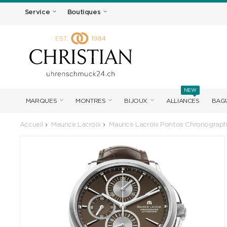
Service
Boutiques
NEW
MARQUES
MONTRES
BIJOUX
ALLIANCES
BAGU
Accueil
Maurice Lacroix
Maurice Lacroix Pontos Chronograp