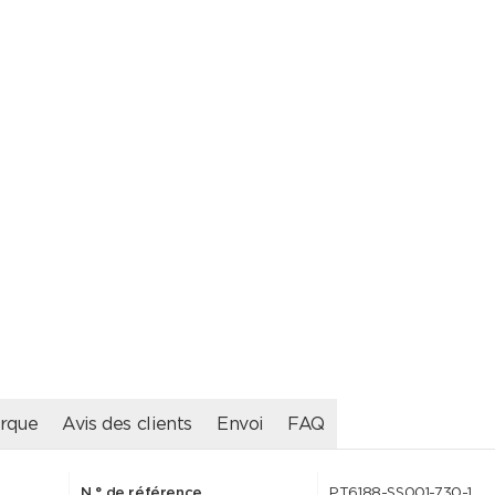
rque
Avis des clients
Envoi
FAQ
N ° de référence
PT6188-SS001-730-1