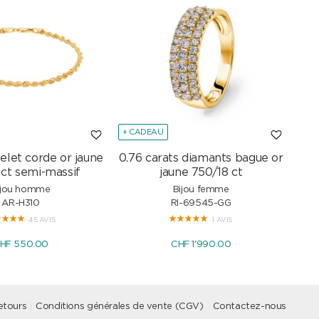
+ CADEAU
+ C
elet corde or jaune
0.76 carats diamants bague or
Col
 ct semi-massif
jaune 750/18 ct
ijou homme
Bijou femme
AR-H310
RI-69545-GG
45 AVIS
1 AVIS
HF 550.00
CHF 1'990.00
etours
Conditions générales de vente (CGV)
Contactez-nous