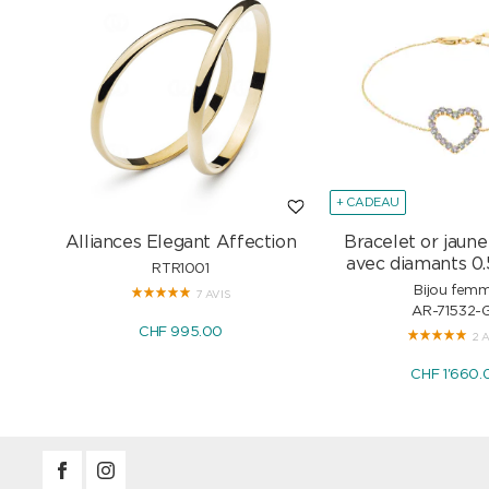
+ CADEAU
Alliances Elegant Affection
Bracelet or jaune
avec diamants 0.
RTR1001
Bijou fem
7 AVIS
AR-71532-
CHF 995.00
2 
CHF 1'660.