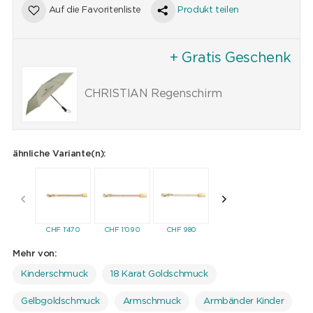
Auf die Favoritenliste
Produkt teilen
+ Gratis Geschenk
CHRISTIAN Regenschirm
ähnliche Variante(n):
CHF
1'470
CHF
1'090
CHF
980
CHF
919
CHF
85
Mehr von:
Kinderschmuck
18 Karat Goldschmuck
Gelbgoldschmuck
Armschmuck
Armbänder Kinder