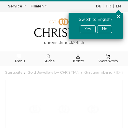
DE
|
FR
|
EN
Service
Filialen
Switch to English?
Yes
No
Menü
Suche
Warenkorb
Startseite
Gold Jewellery by CHRISTIAN
Gravurarmband / ID-Bra