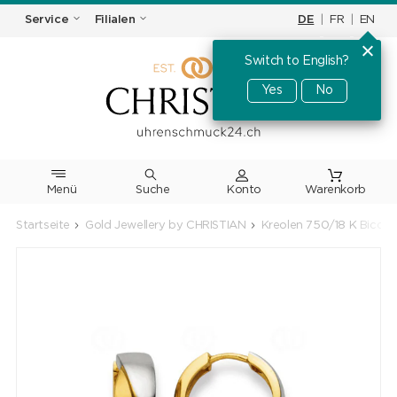
DE
|
FR
|
EN
Service
Filialen
Switch to English?
Yes
No
Menü
Suche
Warenkorb
Startseite
Gold Jewellery by CHRISTIAN
Kreolen 750/18 K Bicol