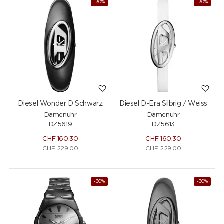
-30%
-30%
Diesel Wonder D Schwarz
Diesel D-Era Silbrig / Weiss
Damenuhr
Damenuhr
DZ5619
DZ5613
CHF
160.30
CHF
160.30
CHF
229.00
CHF
229.00
-30%
-30%