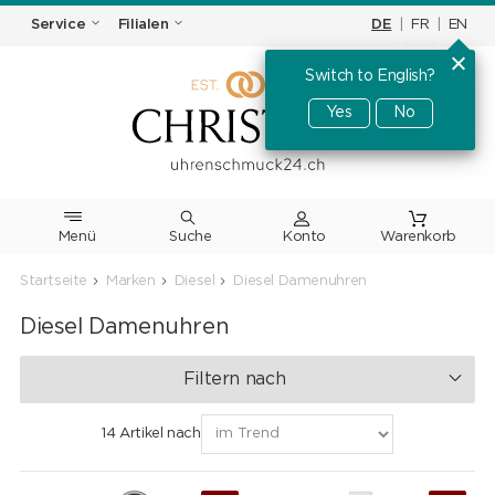
DE
|
FR
|
EN
Service
Filialen
Switch to English?
Yes
No
Menü
Suche
Warenkorb
Startseite
Marken
Diesel
Diesel Damenuhren
Diesel Damenuhren
Filtern nach
14 Artikel nach