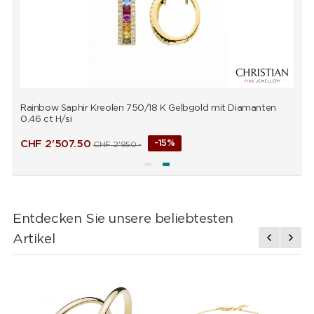
Rainbow Saphir Kreolen 750/18 K Gelbgold mit Diamanten
R
0.46 ct H/si
0
CHF
2'507.50
-15%
CHF
2'950.-
Entdecken Sie unsere beliebtesten
Artikel