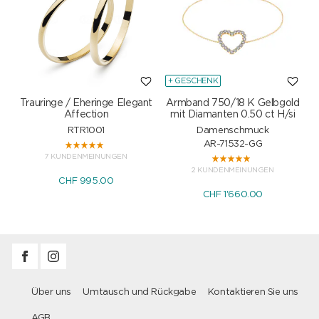
+ GESCHENK
Trauringe / Eheringe Elegant
Armband 750/18 K Gelbgold
Affection
mit Diamanten 0.50 ct H/si
RTR1001
Damenschmuck
AR-71532-GG
7 KUNDENMEINUNGEN
2 KUNDENMEINUNGEN
CHF 995.00
CHF 1'660.00
Über uns
Umtausch und Rückgabe
Kontaktieren Sie uns
AGB