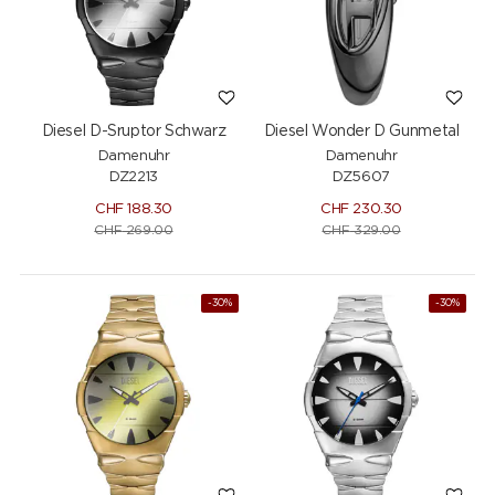
Diesel D-Sruptor Schwarz
Diesel Wonder D Gunmetal
Damenuhr
Damenuhr
DZ2213
DZ5607
CHF
188.30
CHF
230.30
CHF
269.00
CHF
329.00
-30%
-30%