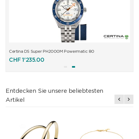
Certina DS Super PH2000M Powermatic 80
C
CHF
1'235.00
Entdecken Sie unsere beliebtesten
Artikel