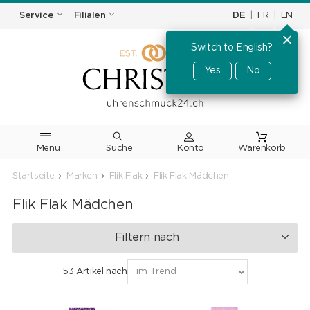
DE
|
FR
|
EN
Service
Filialen
Switch to English?
Yes
No
Menü
Suche
Warenkorb
Startseite
Marken
Flik Flak
Flik Flak Mädchen
Flik Flak Mädchen
Filtern nach
53 Artikel nach