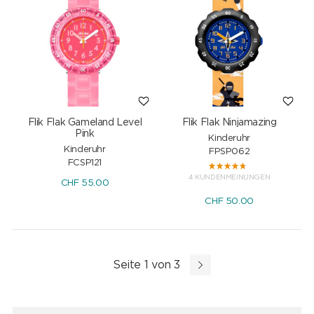
Flik Flak Gameland Level
Flik Flak Ninjamazing
Pink
Kinderuhr
Kinderuhr
FPSP062
FCSP121
4 KUNDENMEINUNGEN
CHF
55.00
CHF
50.00
Seite 1 von 3