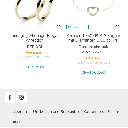
+ GESCHENK
Trauringe / Eheringe Elegant
Armband 750/18 K Gelbgold
Affection
mit Diamanten 0.50 ct H/si
RTR1001
Damenschmuck
AR-71532-GG
7 KUNDENMEINUNGEN
2 KUNDENMEINUNGEN
CHF 995.00
CHF 1'660.00
Über uns
Umtausch und Rückgabe
Kontaktieren Sie uns
AGB