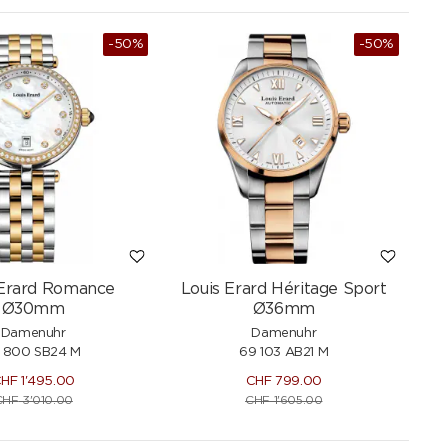
-50%
-50%
 Erard Romance
Louis Erard Héritage Sport
Ø30mm
Ø36mm
Damenuhr
Damenuhr
0 800 SB24 M
69 103 AB21 M
CHF
1'495.00
CHF
799.00
CHF
3'010.00
CHF
1'605.00