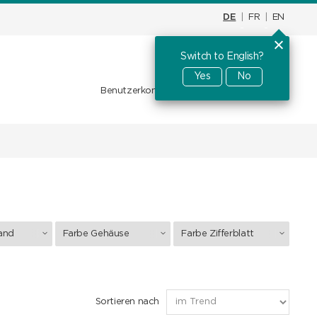
DE
|
FR
|
EN
Switch to English?
Warenkorb
CHF
0.00
Yes
No
Benutzerkonto
Favoriten
Anmelden
and
Farbe Gehäuse
Farbe Zifferblatt
Sortieren nach