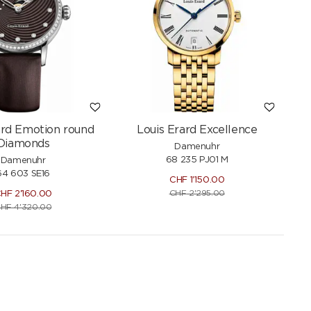
ard Emotion round
Louis Erard Excellence
Diamonds
Damenuhr
68 235 PJ01 M
Damenuhr
64 603 SE16
CHF
1'150.00
CHF
2'295.00
CHF
2'160.00
CHF
4'320.00