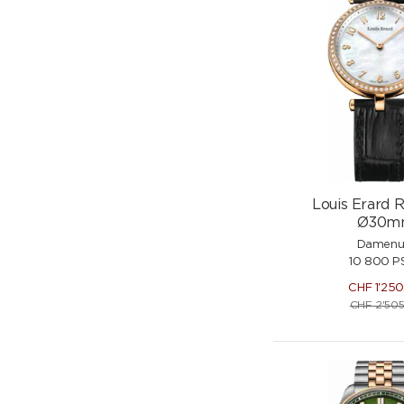
Louis Erard
Ø30m
Damenu
10 800 P
CHF
1'25
CHF
2'505