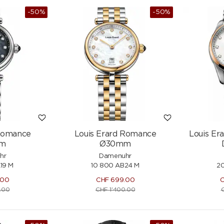
-50%
-50%
 Romance
Louis Erard Romance
Louis Er
m
Ø30mm
hr
Damenuhr
19 M
10 800 AB24 M
20
.00
CHF
699.00
.00
CHF
1'400.00