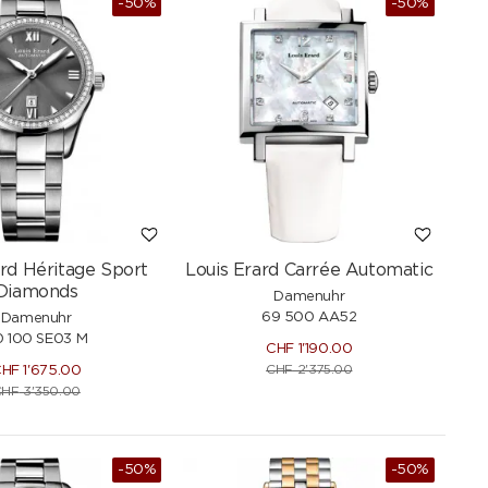
-50%
-50%
NEU
ard Héritage Sport
Louis Erard Carrée Automatic
Diamonds
Damenuhr
69 500 AA52
Damenuhr
0 100 SE03 M
CHF
1'190.00
CHF
2'375.00
CHF
1'675.00
CHF
3'350.00
-50%
-50%