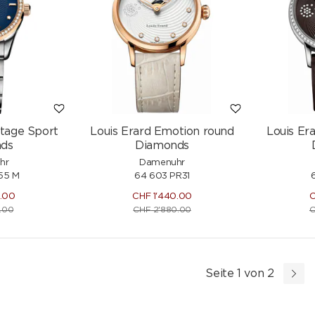
itage Sport
Louis Erard Emotion round
Louis Er
ds
Diamonds
hr
Damenuhr
55 M
64 603 PR31
5.00
CHF
1'440.00
.00
CHF
2'880.00
Seite 1 von 2