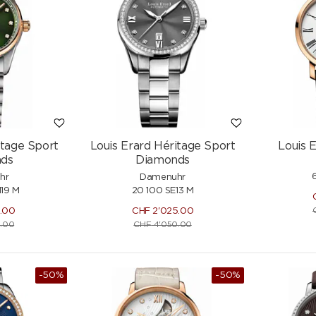
itage Sport
Louis Erard Héritage Sport
Louis 
ds
Diamonds
hr
Damenuhr
119 M
20 100 SE13 M
0.00
CHF
2'025.00
.00
CHF
4'050.00
-50%
-50%
NEU