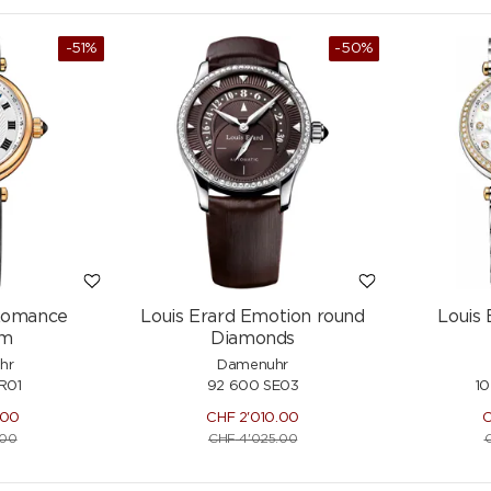
-51%
-50%
NEU
NEU
 Romance
Louis Erard Emotion round
Louis
m
Diamonds
hr
Damenuhr
R01
92 600 SE03
1
.00
CHF
2'010.00
.00
CHF
4'025.00