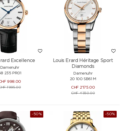
Erard Excellence
Louis Erard Héritage Sport
Diamonds
Damenuhr
68 235 PR01
Damenuhr
20 100 SB61 M
CHF
998.00
CHF
1'995.00
CHF
2'175.00
CHF
4'350.00
-50%
-50%