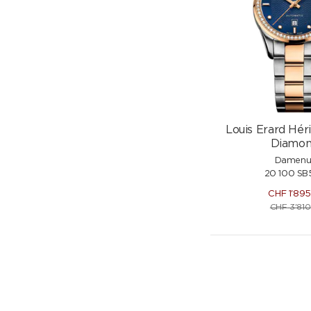
Louis Erard Hér
Diamon
Damenu
20 100 SB
CHF
1'89
CHF
3'810