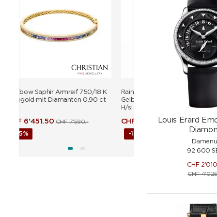
18 K
Rainbow Saphir Kreolen 750/18 K
Rainbow Saphir Armreif 7
 ct
Gelbgold mit Diamanten 0.46 ct
Gelbgold mit Diamanten 
H/si
H/si
Louis Erard Em
CHF
2'507.50
CHF
6'451.50
CHF
2'950.-
CHF
7'590
Diamon
-15%
-15%
Damenu
92 600 S
CHF
2'01
CHF
4'025