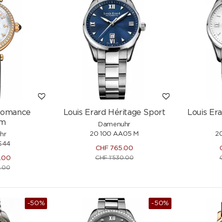
 Romance
Louis Erard Héritage Sport
Louis Er
m
Damenuhr
20 100 AA05 M
2
hr
S44
CHF
765.00
CHF
1'530.00
0.00
.00
-50%
-50%