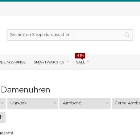
-65%
OBUNGSRINGE
SMARTWATCHES
SALE
d Damenuhren
Uhrwerk
Armband
Farbe Armb
 gesamt