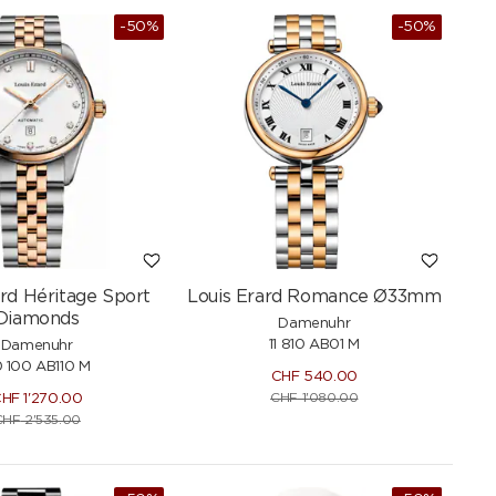
-50%
-50%
NEU
ard Héritage Sport
Louis Erard Romance Ø33mm
Diamonds
Damenuhr
11 810 AB01 M
Damenuhr
 100 AB110 M
CHF
540.00
CHF
1'080.00
CHF
1'270.00
CHF
2'535.00