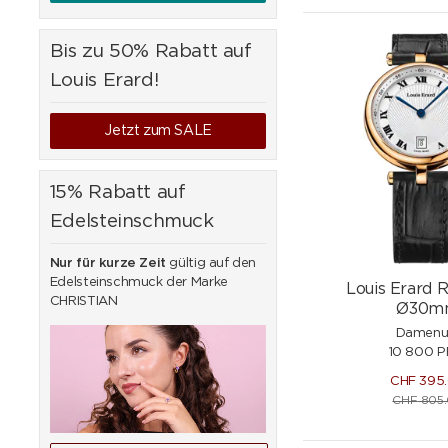
Bis zu 50% Rabatt auf
Louis Erard!
Jetzt zum SALE
15% Rabatt auf
Edelsteinschmuck
Nur für kurze Zeit
gültig auf den
Edelsteinschmuck der Marke
Louis Erard
CHRISTIAN
Ø30m
Damenu
10 800 P
CHF
395
CHF
805