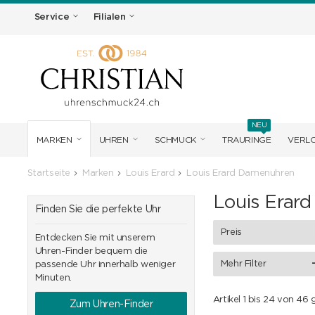
Service
Filialen
NEU
MARKEN
UHREN
SCHMUCK
TRAURINGE
VERL
Startseite
Marken
Louis Erard
Louis Erard Damenuhren
Louis Erar
Finden Sie die perfekte Uhr
Preis
Entdecken Sie mit unserem
Uhren-Finder bequem die
Mehr Filter
passende Uhr innerhalb weniger
Minuten.
Artikel 1 bis 24 von 46
Zum Uhren-Finder