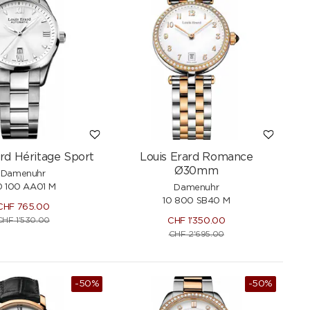
ard Héritage Sport
Louis Erard Romance
Ø30mm
Damenuhr
0 100 AA01 M
Damenuhr
10 800 SB40 M
CHF
765.00
CHF
1'530.00
CHF
1'350.00
CHF
2'695.00
-50%
-50%