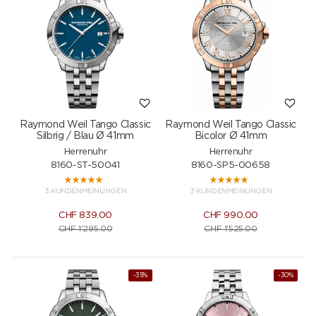
Raymond Weil Tango Classic
Raymond Weil Tango Classic
Silbrig / Blau Ø 41mm
Bicolor Ø 41mm
Herrenuhr
Herrenuhr
8160-ST-50041
8160-SP5-00658
3 KUNDENMEINUNGEN
3 KUNDENMEINUNGEN
CHF
839.00
CHF
990.00
CHF
1'295.00
CHF
1'525.00
-35%
-30%