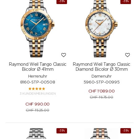
-35%
-35%
Raymond Weil Tango Classic
Raymond Weil Tango Classic
Bicolor Ø 41mm
Diamond Bicolor Ø 30mm
Herrenuhr
Damenuhr
8160-STP-00508
5960-STP-00995
CHF
1'089.00
3 KUNDENMEINUNGEN
CHF
1'675.00
CHF
990.00
CHF
1'525.00
-35%
-35%