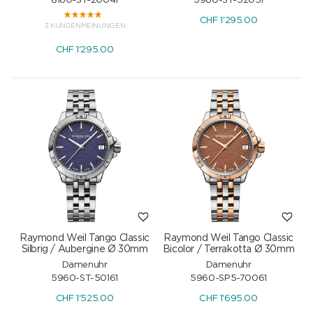
8160-ST-20041
5960-ST-52051
CHF
1'295.00
3 KUNDENMEINUNGEN
CHF
1'295.00
Raymond Weil Tango Classic
Raymond Weil Tango Classic
Silbrig / Aubergine Ø 30mm
Bicolor / Terrakotta Ø 30mm
Damenuhr
Damenuhr
5960-ST-50161
5960-SP5-70061
CHF
1'525.00
CHF
1'695.00