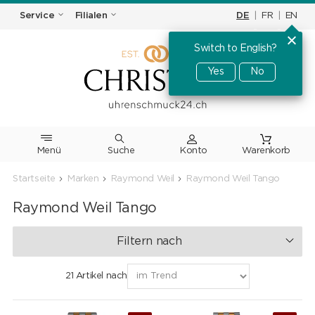
DE
|
FR
|
EN
Service
Filialen
Switch to English?
Yes
No
Menü
Suche
Warenkorb
Startseite
Marken
Raymond Weil
Raymond Weil Tango
Raymond Weil Tango
Filtern nach
21 Artikel nach