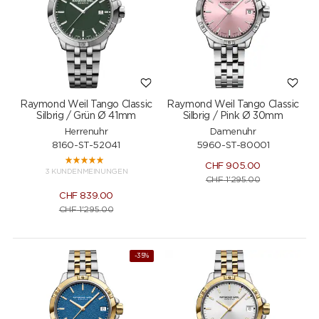
Raymond Weil Tango Classic
Raymond Weil Tango Classic
Silbrig / Grün Ø 41mm
Silbrig / Pink Ø 30mm
Herrenuhr
Damenuhr
8160-ST-52041
5960-ST-80001
CHF
905.00
3 KUNDENMEINUNGEN
CHF
1'295.00
CHF
839.00
CHF
1'295.00
-35%