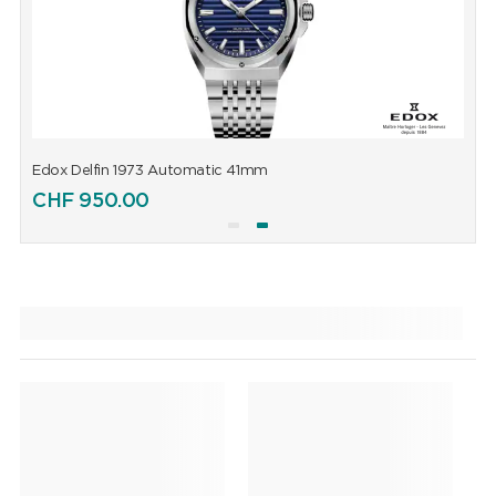
Edox Delfin 1973 Automatic 41mm
E
CHF
950.00