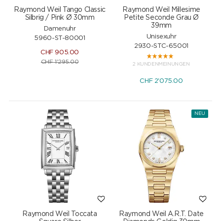
Raymond Weil Tango Classic
Raymond Weil Millesime
Silbrig / Pink Ø 30mm
Petite Seconde Grau Ø
39mm
Damenuhr
Unisexuhr
5960-ST-80001
2930-STC-65001
CHF
905.00
CHF
1'295.00
2 KUNDENMEINUNGEN
CHF
2'075.00
NEU
Raymond Weil Toccata
Raymond Weil A.R.T. Date