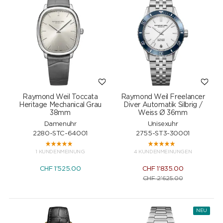
Raymond Weil Toccata
Raymond Weil Freelancer
Heritage Mechanical Grau
Diver Automatik Silbrig /
38mm
Weiss Ø 36mm
Damenuhr
Unisexuhr
2280-STC-64001
2755-ST3-30001
1 KUNDENMEINUNG
4 KUNDENMEINUNGEN
CHF
1'525.00
CHF
1'835.00
CHF
2'625.00
NEU