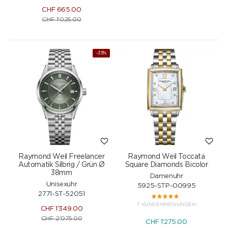
CHF
665.00
CHF
1'025.00
-35%
Raymond Weil Freelancer
Raymond Weil Toccata
Automatik Silbrig / Grün Ø
Square Diamonds Bicolor
38mm
Damenuhr
Unisexuhr
5925-STP-00995
2771-ST-52051
7 KUNDENMEINUNGEN
CHF
1'349.00
CHF
2'075.00
CHF
1'275.00