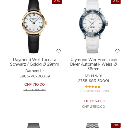
-35%
-35%
Raymond Weil Toccata
Raymond Weil Freelancer
Schwarz / Goldig Ø 29mm
Diver Automatik Weiss Ø
36mm
Damenuhr
Unisexuhr
5985-PC-00359
2755-S83-30001
CHF
710.00
CHF
1'095.00
4 KUNDENMEINUNGEN
CHF
1'659.00
CHF
2'550.00
-30%