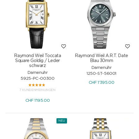
Raymond Weil Toccata
Raymond Weil A.R.T. Date
Square Goldig / Leder
Blau 30mm
schwarz
Damenuhr
Damenuhr
1250-ST-56001
5925-PC-00300
CHF
1'395.00
7 KUNDENMEINUNGEN
CHF
1'195.00
NEU