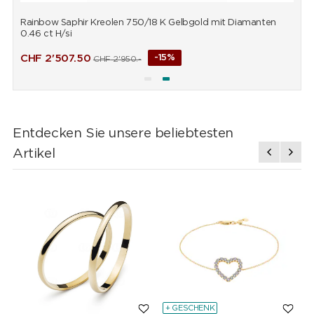
Rainbow Saphir Kreolen 750/18 K Gelbgold mit Diamanten
R
0.46 ct H/si
0
CHF
2'507.50
-15%
CHF
2'950.-
Entdecken Sie unsere beliebtesten
Artikel
+ GESCHENK