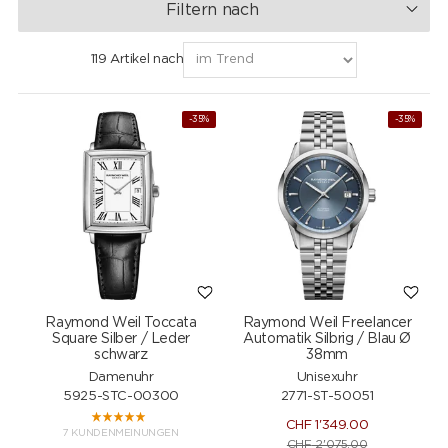
Filtern nach
119 Artikel nach
-35%
-35%
Raymond Weil Toccata
Raymond Weil Freelancer
Square Silber / Leder
Automatik Silbrig / Blau Ø
schwarz
38mm
Damenuhr
Unisexuhr
5925-STC-00300
2771-ST-50051
CHF
1'349.00
7 KUNDENMEINUNGEN
CHF
2'075.00