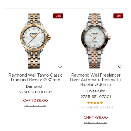
-35%
-35%
Raymond Weil Tango Classic
Raymond Weil Freelancer
Diamond Bicolor Ø 30mm
Diver Automatik Perlmutt /
Bicolor Ø 36mm
Damenuhr
Unisexuhr
5960-STP-00995
2755-S51-97001
CHF
1'089.00
CHF
1'675.00
4 KUNDENMEINUNGEN
CHF
1'789.00
CHF
2'750.00