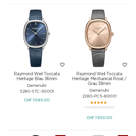
Raymond Weil Toccata
Raymond Weil Toccata
Heritage Blau 36mm
Heritage Mechanical Rosé /
Grau 38mm
Damenuhr
Damenuhr
5280-STC-50001
2280-PC5-80001
CHF
1'095.00
1 KUNDENMEINUNG
CHF
1'650.00