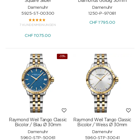
Square Silber
Diamonds Goldig 30mm
Damenuhr
Damenuhr
5925-ST-00300
1250-P-97081
CHF
1'795.00
7 KUNDENMEINUNGEN
CHF
1'075.00
-35%
Raymond Weil Tango Classic
Raymond Weil Tango Classic
Bicolor / Blau Ø 30mm
Bicolor / Weiss Ø 30mm
Damenuhr
Damenuhr
5960-STP-50061
5960-STP-30041