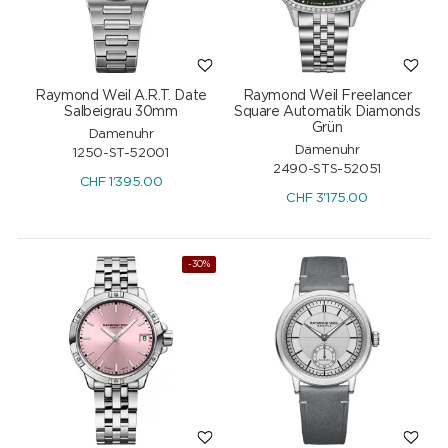
Raymond Weil A.R.T. Date
Raymond Weil Freelancer
Salbeigrau 30mm
Square Automatik Diamonds
Grün
Damenuhr
Damenuhr
1250-ST-52001
2490-STS-52051
CHF
1'395.00
CHF
3'175.00
-30%