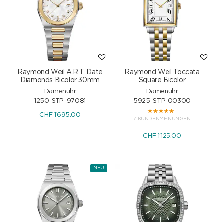
Raymond Weil A.R.T. Date
Raymond Weil Toccata
Diamonds Bicolor 30mm
Square Bicolor
Damenuhr
Damenuhr
1250-STP-97081
5925-STP-00300
CHF
1'695.00
7 KUNDENMEINUNGEN
CHF
1'125.00
NEU