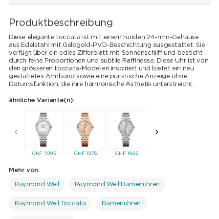
Produktbeschreibung
Diese elegante toccata ist mit einem runden 24-mm-Gehäuse
aus Edelstahl mit Gelbgold-PVD-Beschichtung ausgestattet. Sie
verfügt über ein edles Zifferblatt mit Sonnenschliff und besticht
durch feine Proportionen und subtile Raffinesse. Diese Uhr ist von
den grösseren toccata-Modellen inspiriert und bietet ein neu
gestaltetes Armband sowie eine puristische Anzeige ohne
Datumsfunktion, die ihre harmonische Ästhetik unterstreicht.
ähnliche Variante(n):
CHF
1'095
CHF
1'275
CHF
1'925
CHF
1'925
CHF
1'99
Mehr von:
Raymond Weil
Raymond Weil Damenuhren
Raymond Weil Toccata
Damenuhren