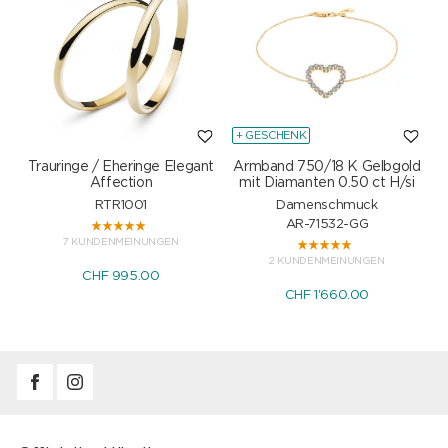
+ GESCHENK
Trauringe / Eheringe Elegant
Armband 750/18 K Gelbgold
Affection
mit Diamanten 0.50 ct H/si
RTR1001
Damenschmuck
AR-71532-GG
7 KUNDENMEINUNGEN
2 KUNDENMEINUNGEN
CHF 995.00
CHF 1'660.00