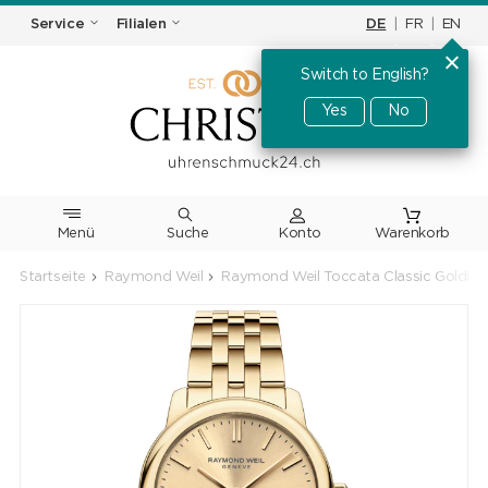
DE
|
FR
|
EN
Service
Filialen
Switch to English?
Yes
No
Menü
Suche
Warenkorb
Startseite
Raymond Weil
Raymond Weil Toccata Classic Goldi