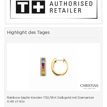
Highlight des Tages
Rainbow Saphir Kreolen 750/18 K Gelbgold mit Diamanten
R
0.46 ct H/si
0