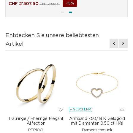
CHF
2'507.50
-15%
CHF
2'950.-
Entdecken Sie unsere beliebtesten
Artikel
+ GESCHENK
Trauringe / Eheringe Elegant
Armband 750/18 K Gelbgold
Affection
mit Diamanten 0.50 ct H/si
RTR1001
Damenschmuck