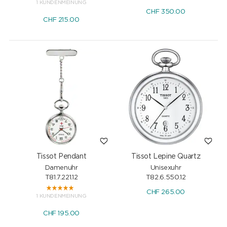
1 KUNDENMEINUNG
CHF
350.00
CHF
215.00
Tissot Pendant
Tissot Lepine Quartz
Damenuhr
Unisexuhr
T81.7.221.12
T82.6.550.12
CHF
265.00
1 KUNDENMEINUNG
CHF
195.00