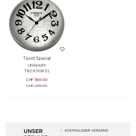
Tissot Special
Unisexuhr
T82.9.508.32
CHF
189.00
CHF
295.00