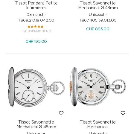
Tissot Pendant Petite
Tissot Savonnette
Infirmières
Mechanical Ø 48mm
Damenuhr
Unisexuhr
T869.210.19.042.00
T867.405.39.013.00
CHF
895.00
1 KUNDENMEINUNG
CHF
195.00
Tissot Savonnette
Tissot Savonnette
Mechanical Ø 48mm
Mechanical
Unisexuhr
Unisexuhr