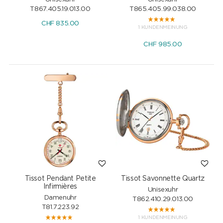
T867.405.19.013.00
T865.405.99.038.00
CHF
835.00
1 KUNDENMEINUNG
CHF
985.00
Tissot Pendant Petite
Tissot Savonnette Quartz
Infirmières
Unisexuhr
Damenuhr
T862.410.29.013.00
T81.7.223.92
1 KUNDENMEINUNG