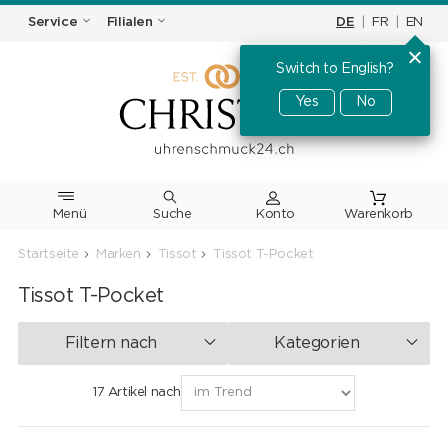
DE
|
FR
|
EN
Service
Filialen
Switch to English?
Yes
No
Menü
Suche
Warenkorb
Startseite
Marken
Tissot
Tissot T-Pocket
Tissot T-Pocket
Filtern nach
Kategorien
17 Artikel nach