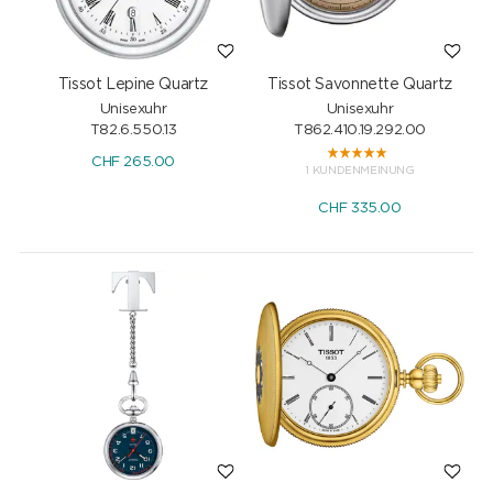
Tissot Lepine Quartz
Tissot Savonnette Quartz
Unisexuhr
Unisexuhr
T82.6.550.13
T862.410.19.292.00
CHF
265.00
1 KUNDENMEINUNG
CHF
335.00