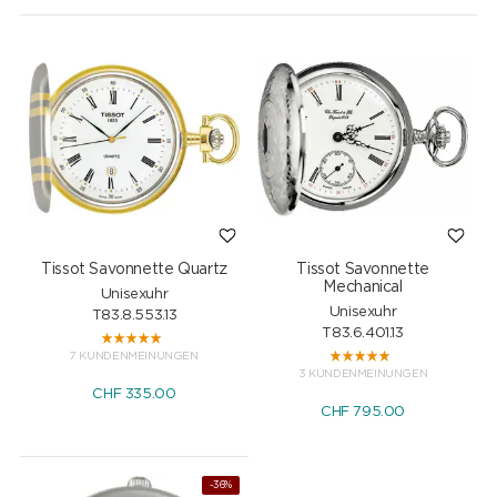
Tissot Savonnette Quartz
Tissot Savonnette
Mechanical
Unisexuhr
Unisexuhr
T83.8.553.13
T83.6.401.13
7 KUNDENMEINUNGEN
3 KUNDENMEINUNGEN
CHF
335.00
CHF
795.00
-36%