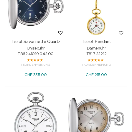
Tissot Savonnette Quartz
Tissot Pendant
Unisexuhr
Damenuhr
T862.410.19.042.00
T81.7.222.12
1 KUNDENMEINUNG
1 KUNDENMEINUNG
CHF
335.00
CHF
215.00