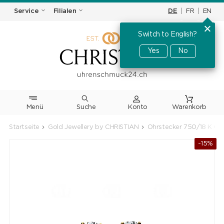
DE
|
FR
|
EN
Service
Filialen
Switch to English?
Yes
No
Menü
Suche
Warenkorb
Startseite
Gold Jewellery by CHRISTIAN
Ohrstecker 750/18 K Ge
-15%