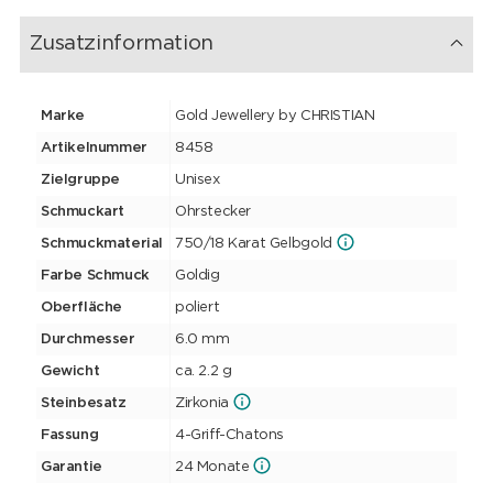
Zusatzinformation
Marke
Gold Jewellery by CHRISTIAN
Artikelnummer
8458
Zielgruppe
Unisex
Schmuckart
Ohrstecker
Schmuckmaterial
750/18 Karat Gelbgold
Farbe Schmuck
Goldig
Oberfläche
poliert
Durchmesser
6.0 mm
Gewicht
ca. 2.2 g
Steinbesatz
Zirkonia
Fassung
4-Griff-Chatons
Garantie
24 Monate