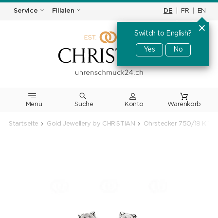
DE
|
FR
|
EN
Service
Filialen
Switch to English?
Yes
No
Menü
Suche
Warenkorb
Startseite
Gold Jewellery by CHRISTIAN
Ohrstecker 750/18 K We