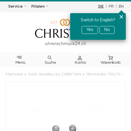
DE
|
FR
|
EN
Service
Filialen
Switch to English?
Yes
No
Menü
Suche
Warenkorb
Startseite
Gold Jewellery by CHRISTIAN
Ohrstecker 750/18 K Wei