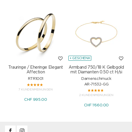
+ GESCHENK
Trauringe / Eheringe Elegant
Armband 750/18 K Gelbgold
Affection
mit Diamanten 0.50 ct H/si
RTR1001
Damenschmuck
AR-71532-GG
7 KUNDENMEINUNGEN
2 KUNDENMEINUNGEN
CHF 995.00
CHF 1'660.00