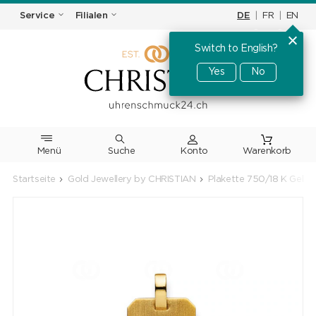
DE
|
FR
|
EN
Service
Filialen
Switch to English?
Yes
No
Menü
Suche
Warenkorb
Startseite
Gold Jewellery by CHRISTIAN
Plakette 750/18 K Gelb