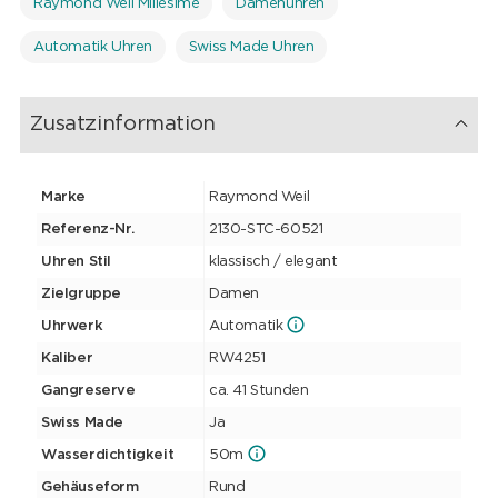
Raymond Weil Millesime
Damenuhren
Automatik Uhren
Swiss Made Uhren
Zusatzinformation
Marke
Raymond Weil
Referenz-Nr.
2130-STC-60521
Uhren Stil
klassisch / elegant
Zielgruppe
Damen
Uhrwerk
Automatik
Kaliber
RW4251
Gangreserve
ca. 41 Stunden
Swiss Made
Ja
Wasserdichtigkeit
50m
Gehäuseform
Rund