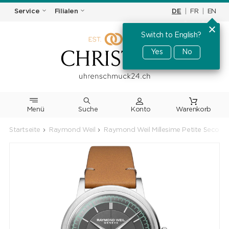
DE
|
FR
|
EN
Service
Filialen
Switch to English?
Yes
No
Menü
Suche
Warenkorb
Startseite
Raymond Weil
Raymond Weil Millesime Petite Secon