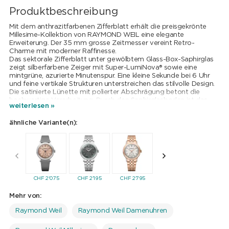
Produktbeschreibung
Mit dem anthrazitfarbenen Zifferblatt erhält die preisgekrönte
Millesime-Kollektion von RAYMOND WEIL eine elegante
Erweiterung. Der 35 mm grosse Zeitmesser vereint Retro-
Charme mit moderner Raffinesse.
Das sektorale Zifferblatt unter gewölbtem Glass-Box-Saphirglas
zeigt silberfarbene Zeiger mit Super-LumiNova® sowie eine
mintgrüne, azurierte Minutenspur. Eine kleine Sekunde bei 6 Uhr
und feine vertikale Strukturen unterstreichen das stilvolle Design.
Die satinierte Lünette mit polierter Abschrägung betont die
hochwertige Verarbeitung. Durch den Saphirglasboden ist das
weiterlesen »
Automatikwerk mit W-förmiger Schwungmasse sichtbar. Ein
braunes Kalbslederband mit W-Naht rundet die Vintage-Ästhetik
ähnliche Variante(n):
elegant ab.
CHF
2'075
CHF
2'195
CHF
2'795
CHF
2'625
CHF
2'0
Mehr von:
Raymond Weil
Raymond Weil Damenuhren