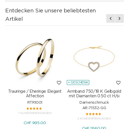
Entdecken Sie unsere beliebtesten
Artikel
+ GESCHENK
Trauringe / Eheringe Elegant
Armband 750/18 K Gelbgold
Affection
mit Diamanten 0.50 ct H/si
RTR1001
Damenschmuck
AR-71532-GG
7 KUNDENMEINUNGEN
2 KUNDENMEINUNGEN
CHF 995.00
CHF 1'660.00