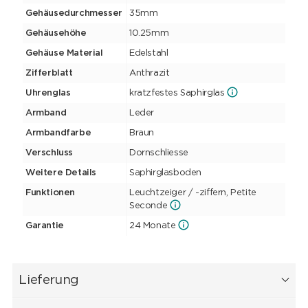
Gehäusedurchmesser
35mm
Gehäusehöhe
10.25mm
Gehäuse Material
Edelstahl
Zifferblatt
Anthrazit
Uhrenglas
kratzfestes Saphirglas
Armband
Leder
Armbandfarbe
Braun
Verschluss
Dornschliesse
Weitere Details
Saphirglasboden
Funktionen
Leuchtzeiger / -ziffern, Petite
Seconde
Garantie
24 Monate
Lieferung