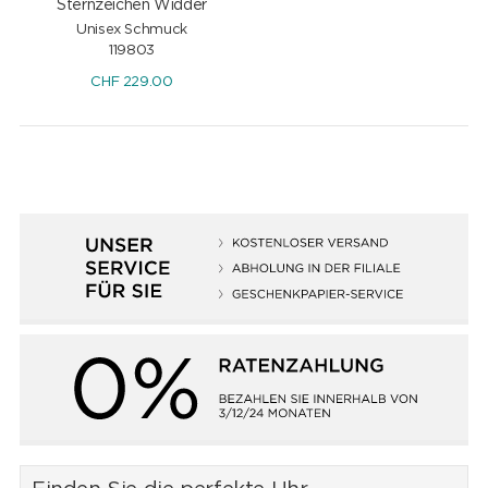
Sternzeichen Widder
Unisex Schmuck
119803
CHF
229.00