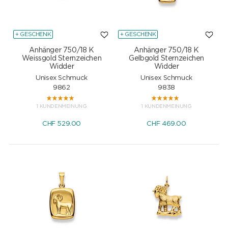
+ GESCHENK
+ GESCHENK
Anhänger 750/18 K
Anhänger 750/18 K
Weissgold Sternzeichen
Gelbgold Sternzeichen
Widder
Widder
Unisex Schmuck
Unisex Schmuck
9862
9838
1 KUNDENMEINUNG
1 KUNDENMEINUNG
CHF
529.00
CHF
469.00