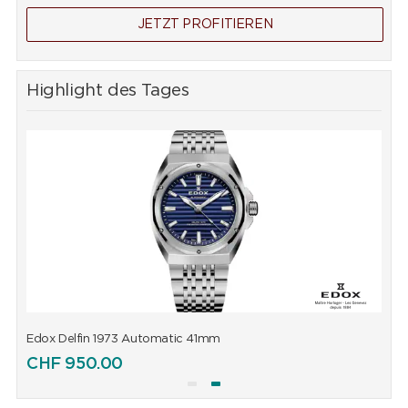
JETZT PROFITIEREN
Highlight des Tages
Edox Delfin 1973 Automatic 41mm
E
CHF
950.00