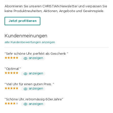
Abonnieren Sie unseren CHRISTIAN Newsletter und verpassen Sie
keine Produktneuheiten, Aktionen, Angebote und Gewinnspiele.
Jetzt profitieren
Kundenmeinungen
alle Kundenbewertungen anzeigen
"Sehr schöne Uhr, perfekt als Geschenk "
anzeigen
"Optimal "
anzeigen
"Viel Uhr für einen guten Preis. "
anzeigen
"Schöne Uhr, retromässig 60erJahre"
anzeigen