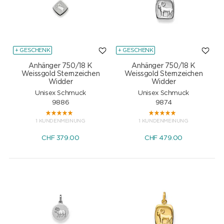
+ GESCHENK
+ GESCHENK
Anhänger 750/18 K
Anhänger 750/18 K
Weissgold Sternzeichen
Weissgold Sternzeichen
Widder
Widder
Unisex Schmuck
Unisex Schmuck
9886
9874
1 KUNDENMEINUNG
1 KUNDENMEINUNG
CHF
379.00
CHF
479.00