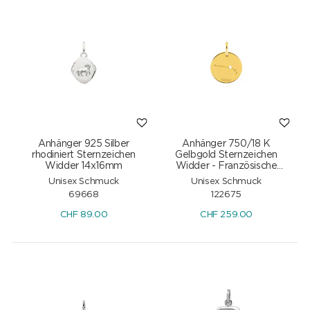
Anhänger 925 Silber
Anhänger 750/18 K
rhodiniert Sternzeichen
Gelbgold Sternzeichen
Widder 14x16mm
Widder - Französische
Version
Unisex Schmuck
Unisex Schmuck
69668
122675
CHF
89.00
CHF
259.00