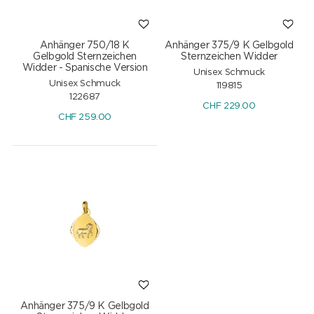
Anhänger 750/18 K
Anhänger 375/9 K Gelbgold
Gelbgold Sternzeichen
Sternzeichen Widder
Widder - Spanische Version
Unisex Schmuck
Unisex Schmuck
119815
122687
CHF
229.00
CHF
259.00
Anhänger 375/9 K Gelbgold