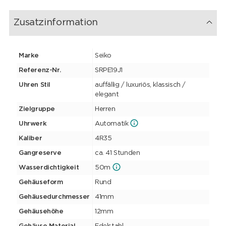
und dauerhafte Zuverlässigkeit drücken die tiefen Sehnsüchte der
japanischen Kultur aus und sind das Herzstück japanischer
Handwerkskunst. Sowohl im Design als auch in der Fertigung
Zusatzinformation
steht Presage ganz im Zeichen dieser Tradition und bietet
höchste Zuverlässigkeit und Langlebigkeit.
Jede Presage Uhr wird so gebaut, dass sie Generationen
überdauert.
Marke
Seiko
Referenz-Nr.
SRPE19J1
Uhren Stil
auffällig / luxuriös, klassisch /
elegant
Zielgruppe
Herren
Uhrwerk
Automatik
Kaliber
4R35
Gangreserve
ca. 41 Stunden
Wasserdichtigkeit
50m
Gehäuseform
Rund
Gehäusedurchmesser
41mm
Gehäusehöhe
12mm