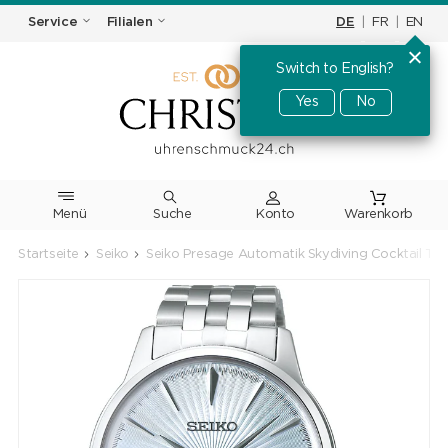
DE
|
FR
|
EN
Service
Filialen
Switch to English?
Yes
No
Menü
Suche
Warenkorb
Startseite
Seiko
Seiko Presage Automatik Skydiving Cocktail Ti