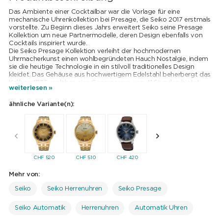
Das Ambiente einer Cocktailbar war die Vorlage für eine
mechanische Uhrenkollektion bei Presage, die Seiko 2017 erstmals
vorstellte. Zu Beginn dieses Jahrs erweitert Seiko seine Presage
Kollektion um neue Partnermodelle, deren Design ebenfalls von
Cocktails inspiriert wurde.
Die Seiko Presage Kollektion verleiht der hochmodernen
Uhrmacherkunst einen wohlbegründeten Hauch Nostalgie, indem
sie die heutige Technologie in ein stilvoll traditionelles Design
kleidet. Das Gehäuse aus hochwertigem Edelstahl beherbergt das
Kaliber 4R35, welches eine Gangreserve von 41 Stunden bietet.
weiterlesen »
Das Armband aus Edelstahl bietet einen hohen Tragekomfort,
und ist in Verbindung mit dem hellblauen Zifferblatt ein echter
ähnliche Variante(n):
Hingucker. Dieses Zifferblatt wurde vom Skydiving Cocktail
inspiriert. Die Uhrzeit lässt sich aufgrund der klaren Zeitanzeige
gut ablesen. Eine Datumsanzeige bei drei Uhr komplementieren
den eleganten Auftritt.
Mehr als ein Jahrhundert lang hat Seiko seine Fertigkeiten im
mechanischen Uhrenbau weiterentwickelt und perfektioniert.
Heute gipfelt all diese Erfahrung in einer neuen Kollektion mit
CHF
520
CHF
510
CHF
420
CHF
420
CHF
42
ausschliesslich mechanischen Kalibern namens „Presage“.
Presage wird bereits seit einiger Zeit erfolgreich in Japan und
Mehr von:
anderen ausgewählten Märkten vertrieben. Jetzt tritt Presage an,
die Welt zu erobern und rückt als führende mechanische
Seiko
Seiko Herrenuhren
Seiko Presage
Uhrenkollektion von Seiko in den Mittelpunkt.
Japan ist ein Land mit einer langen und ununterbrochenen
Seiko Automatik
Herrenuhren
Automatik Uhren
Kulturgeschichte. Der Pflege von Traditionen wird hier ein
besonders hoher Stellenwert beigemessen. Beständige Schönheit