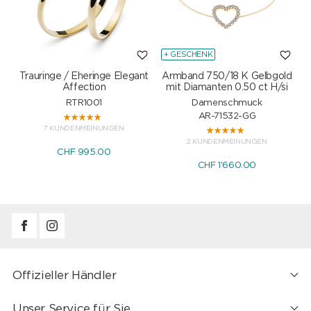
+ GESCHENK
Trauringe / Eheringe Elegant
Armband 750/18 K Gelbgold
Affection
mit Diamanten 0.50 ct H/si
RTR1001
Damenschmuck
AR-71532-GG
7 KUNDENMEINUNGEN
2 KUNDENMEINUNGEN
CHF 995.00
CHF 1'660.00
Offizieller Händler
Unser Service für Sie