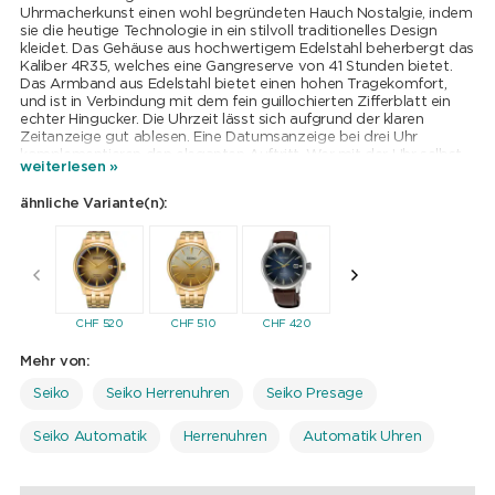
Uhrmacherkunst einen wohl begründeten Hauch Nostalgie, indem
sie die heutige Technologie in ein stilvoll traditionelles Design
kleidet. Das Gehäuse aus hochwertigem Edelstahl beherbergt das
Kaliber 4R35, welches eine Gangreserve von 41 Stunden bietet.
Das Armband aus Edelstahl bietet einen hohen Tragekomfort,
und ist in Verbindung mit dem fein guillochierten Zifferblatt ein
echter Hingucker. Die Uhrzeit lässt sich aufgrund der klaren
Zeitanzeige gut ablesen. Eine Datumsanzeige bei drei Uhr
komplementieren den eleganten Auftritt. Wer mit der Uhr selbst
weiterlesen »
vor Wasser keinen Halt macht, ist mit 5 bar Wasserdichtigkeit auf
der sicheren Seite.
ähnliche Variante(n):
Mehr als ein Jahrhundert lang hat Seiko seine Fertigkeiten im
mechanischen Uhrenbau weiterentwickelt und perfektioniert.
Heute gipfelt all diese Erfahrung in einer neuen Kollektion mit
ausschliesslich mechanischen Kalibern namens „Presage“.
Presage wird bereits seit einiger Zeit erfolgreich in Japan und
anderen ausgewählten Märkten vertrieben. Jetzt tritt Presage an,
die Welt zu erobern und rückt als führende mechanische
CHF
520
CHF
510
CHF
420
CHF
420
CHF
42
Uhrenkollektion von Seiko in den Mittelpunkt.
Japan ist ein Land mit einer langen und ununterbrochenen
Mehr von:
Kulturgeschichte. Der Pflege von Traditionen wird hier ein
besonders hoher Stellenwert beigemessen. Beständige Schönheit
Seiko
Seiko Herrenuhren
Seiko Presage
und dauerhafte Zuverlässigkeit drücken die tiefen Sehnsüchte der
japanischen Kultur aus und sind das Herzstück japanischer
Seiko Automatik
Herrenuhren
Automatik Uhren
Handwerkskunst. Sowohl im Design als auch in der Fertigung
steht Presage ganz im Zeichen dieser Tradition und bietet
höchste Zuverlässigkeit und Langlebigkeit.
Jede Presage Uhr wird so gebaut, dass sie Generationen