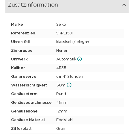
überdauert.
Zusatzinformation
Marke
Seiko
Referenz-Nr.
SRPE15J1
Uhren Stil
klassisch / elegant
Zielgruppe
Herren
Uhrwerk
Automatik
Kaliber
4R35
Gangreserve
ca. 41 Stunden
Wasserdichtigkeit
50m
Gehäuseform
Rund
Gehäusedurchmesser
41mm
Gehäusehöhe
12mm
Gehäuse Material
Edelstahl
Zifferblatt
Grün