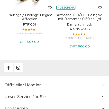
+ GESCHENK
Trauringe / Eheringe Elegant
Armband 750/18 K Gelbgold
Affection
mit Diamanten 0.50 ct H/si
RTR1001
Damenschmuck
AR-71532-GG
7 KUNDENMEINUNGEN
2 KUNDENMEINUNGEN
CHF 995.00
CHF 1'660.00
Offizieller Händler
Unser Service für Sie
Top Marken