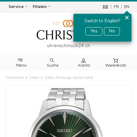
DE
|
FR
|
EN
Service
Filialen
Switch to English?
Yes
No
Menü
Suche
Warenkorb
Startseite
Seiko
Seiko Presage Automatik