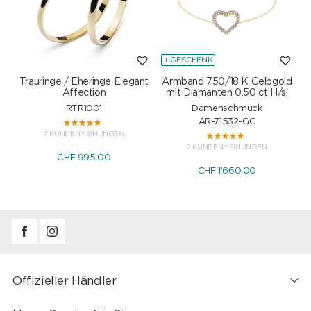
+ GESCHENK
Trauringe / Eheringe Elegant
Armband 750/18 K Gelbgold
Affection
mit Diamanten 0.50 ct H/si
RTR1001
Damenschmuck
AR-71532-GG
7 KUNDENMEINUNGEN
2 KUNDENMEINUNGEN
CHF 995.00
CHF 1'660.00
Offizieller Händler