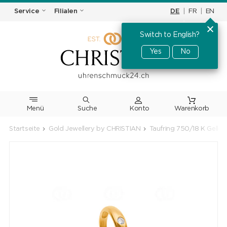
DE
|
FR
|
EN
Service
Filialen
Switch to English?
Yes
No
Menü
Suche
Warenkorb
Startseite
Gold Jewellery by CHRISTIAN
Taufring 750/18 K Gelbgo