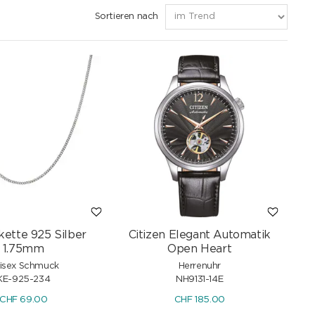
Sortieren nach
kette 925 Silber
Citizen Elegant Automatik
1.75mm
Open Heart
isex Schmuck
Herrenuhr
KE-925-234
NH9131-14E
CHF
69.00
CHF
185.00