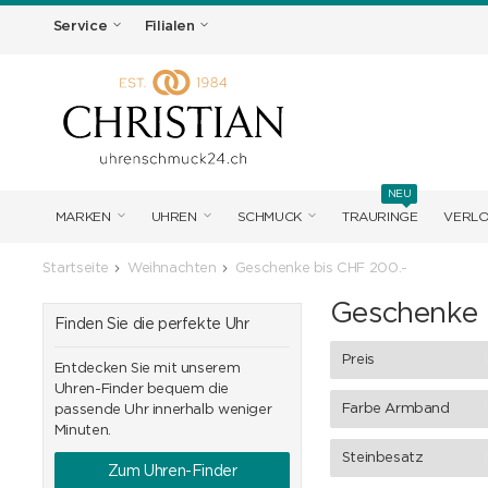
Service
Filialen
NEU
MARKEN
UHREN
SCHMUCK
TRAURINGE
VERL
Startseite
Weihnachten
Geschenke bis CHF 200.-
Geschenke 
Finden Sie die perfekte Uhr
Preis
Entdecken Sie mit unserem
Uhren-Finder bequem die
Farbe Armband
passende Uhr innerhalb weniger
Minuten.
Steinbesatz
Zum Uhren-Finder