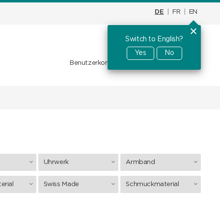
DE
|
FR
|
EN
Switch to English?
Warenkorb
CHF
0.00
Yes
No
Benutzerkonto
Favoriten
Anmelden
Uhrwerk
Armband
erial
Swiss Made
Schmuckmaterial