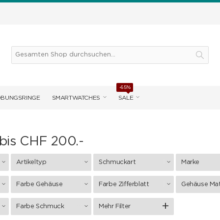
-65%
OBUNGSRINGE
SMARTWATCHES
SALE
bis CHF 200.-
Artikeltyp
Schmuckart
Marke
Farbe Gehäuse
Farbe Zifferblatt
Gehäuse Mat
Farbe Schmuck
Mehr Filter