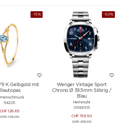
-15%
-50%
/9 K Gelbgold mit
Wenger Vintage Sport
Blautopas
Chrono Ø 39.5mm Silbrig /
Blau
menschmuck
Herrenuhr
114225
01.1933.111
CHF
126.65
CHF
159.50
CHF
149.00
CHF
319.00