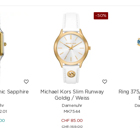
-50%
NEU
ic Sapphire
Michael Kors Slim Runway
Ring 375
Goldig / Weiss
hr
Damenuhr
Da
2.01
MK7544
.00
CHF
85.00
CHF
169.00