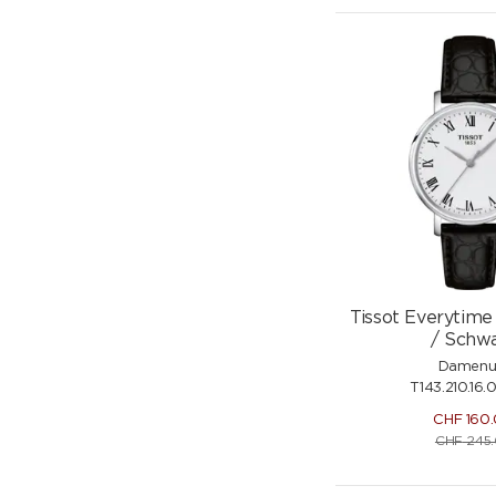
Tissot Everytime 
/ Schw
Damenu
T143.210.16.
CHF
160
CHF
245.