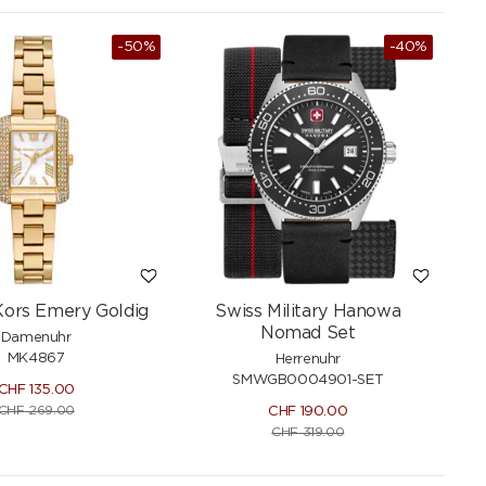
-50%
-40%
Kors Emery Goldig
Swiss Military Hanowa
Nomad Set
Damenuhr
MK4867
Herrenuhr
SMWGB0004901-SET
CHF
135.00
CHF
269.00
CHF
190.00
CHF
319.00