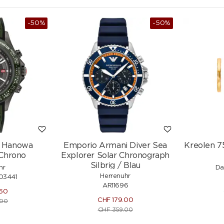
-50%
-50%
50/18 K
Rainbow Saphir Kreolen 750/18 K
0.90 ct
Gelbgold mit Diamanten 0.46 ct
H/si
CHF
2'507.50
.-
CHF
2'950.-
-15%
ry Hanowa
Emporio Armani Diver Sea
Kreolen 7
Chrono
Explorer Solar Chronograph
Silbrig / Blau
hr
Da
Herrenuhr
3441
AR11696
.50
CHF
179.00
.00
CHF
359.00