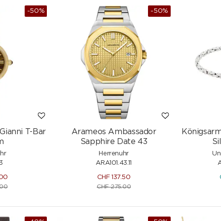
-50%
-50%
NEU
Gianni T-Bar
Arameos Ambassador
Königsarm
m
Sapphire Date 43
Si
hr
Herrenuhr
Un
3
ARA101.43.11
.00
CHF
137.50
.00
CHF
275.00