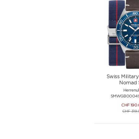
Swiss Milita
Nomad 
Herrenu
SMWGB00049
CHF
190
CHF
319.