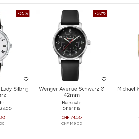
-35%
-50%
Lady Silbrig
Wenger Avenue Schwarz Ø
Michael 
arz
42mm
hr
Herrenuhr
033.00
01.1641.115
.00
CHF
74.50
00
CHF
149.00