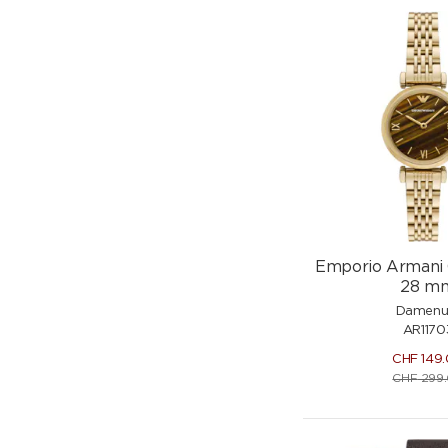
Emporio Armani 
28 m
Damenu
AR1170
CHF
149
CHF
299