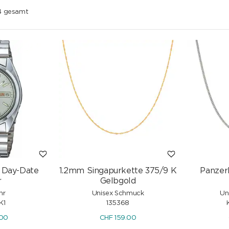
64 gesamt
s Day-Date
1.2mm Singapurkette 375/9 K
Panzer
r
Gelbgold
hr
Unisex Schmuck
Un
K1
135368
.00
CHF
159.00