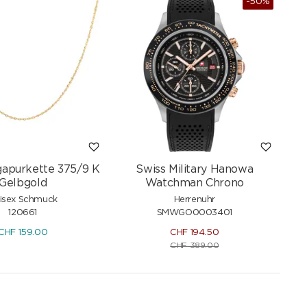
-50%
gapurkette 375/9 K
Swiss Military Hanowa
Gelbgold
Watchman Chrono
isex Schmuck
Herrenuhr
120661
SMWGO0003401
CHF
159.00
CHF
194.50
CHF
389.00