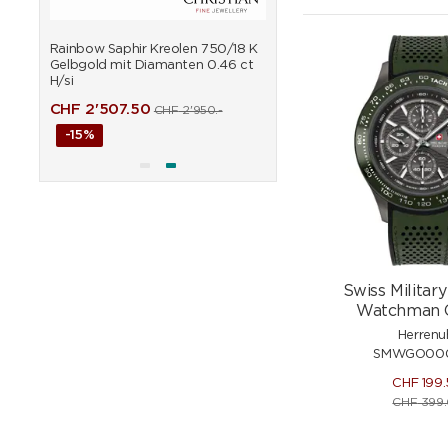
18 K
Rainbow Saphir Kreolen 750/18 K
Rainbow Saphir Armreif 7
 ct
Gelbgold mit Diamanten 0.46 ct
Gelbgold mit Diamanten 
H/si
H/si
CHF
2'507.50
CHF
6'451.50
CHF
2'950.-
CHF
7'590
-15%
-15%
Swiss Milita
Watchman 
Herrenu
SMWGO000
CHF
199
CHF
399