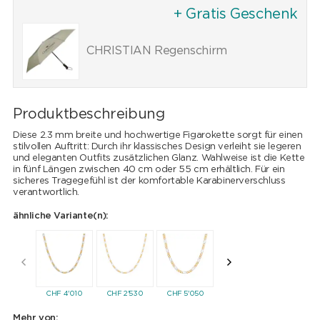
+ Gratis Geschenk
CHRISTIAN Regenschirm
Produktbeschreibung
Diese 2.3 mm breite und hochwertige Figarokette sorgt für einen
stilvollen Auftritt: Durch ihr klassisches Design verleiht sie legeren
und eleganten Outfits zusätzlichen Glanz. Wahlweise ist die Kette
in fünf Längen zwischen 40 cm oder 55 cm erhältlich. Für ein
sicheres Tragegefühl ist der komfortable Karabinerverschluss
verantwortlich.
ähnliche Variante(n):
CHF
4'010
CHF
2'530
CHF
5'050
CHF
3'920
CHF
3'9
Mehr von: