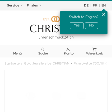
DE
|
FR
|
EN
Service
Filialen
Switch to English?
Yes
No
Menü
Suche
Warenkorb
Startseite
Gold Jewellery by CHRISTIAN
Figarokette 750/18 K W