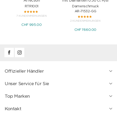
Affection
mit Diamanten 0.50 ct H/si
RTR1001
Damenschmuck
AR-71532-GG
7 KUNDENMEINUNGEN
2 KUNDENMEINUNGEN
CHF 995.00
CHF 1'660.00
Offizieller Händler
Unser Service für Sie
Top Marken
Kontakt