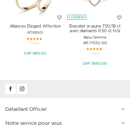
+ CADEAU
Alliances Elegant Affection
Bracelet or jaune 750/18 ct
P
avec diamants 0.50 ct H/si
RTR1001
Bijou femme
AR-71532-GG
7 AVIS
CHF 995.00
2 AVIS
CHF 1'660.00
Détaillant Officiel
Notre service pour vous