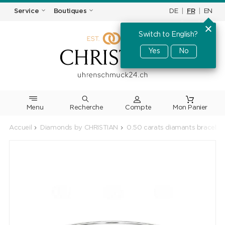
DE
|
FR
|
EN
Service
Boutiques
Switch to English?
Yes
No
Menu
Recherche
Accueil
Diamonds by CHRISTIAN
0.50 carats diamants bracelet 