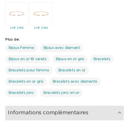
et des diamants scintillants confère à ce bracelet une élégance
et une beauté intemporelles qui ne se démoderont jamais.
Bien entendu, tous les bracelets en diamant possèdent un
certificat d'authenticité et sont livrés dans une élégante boîte à
bijoux.
CHF
2'195
CHF
2'195
Plus de:
Bijoux Femme
Bijoux avec diamant
Bijoux en or 18 carats
Bijoux en or gris
Bracelets
Bracelets pour femme
Bracelets en or
Bracelets en or gris
Bracelets avec diamants
Bracelets jonc
Bracelets jonc en or
Informations complémentaires