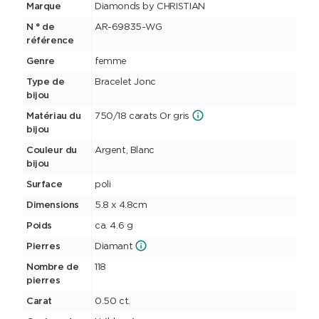
Marque
Diamonds by CHRISTIAN
N ° de
AR-69835-WG
référence
Genre
femme
Type de
Bracelet Jonc
bijou
Matériau du
750/18 carats Or gris
bijou
Couleur du
Argent, Blanc
bijou
Surface
poli
Dimensions
5.8 x 4.8cm
Poids
ca. 4.6 g
Pierres
Diamant
Nombre de
118
pierres
Carat
0.50 ct.