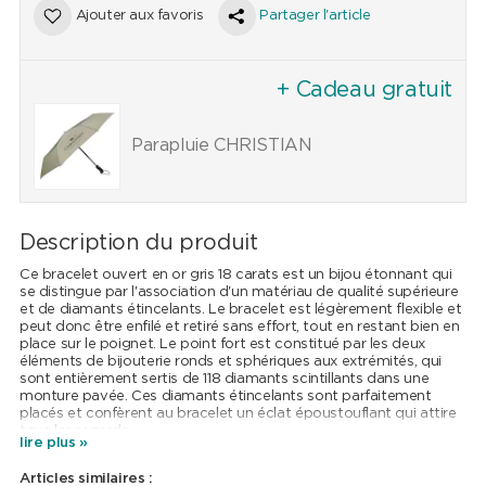
Ajouter aux favoris
Partager l'article
+ Cadeau gratuit
Parapluie CHRISTIAN
Description du produit
Ce bracelet ouvert en or gris 18 carats est un bijou étonnant qui
se distingue par l'association d'un matériau de qualité supérieure
et de diamants étincelants. Le bracelet est légèrement flexible et
peut donc être enfilé et retiré sans effort, tout en restant bien en
place sur le poignet. Le point fort est constitué par les deux
éléments de bijouterie ronds et sphériques aux extrémités, qui
sont entièrement sertis de 118 diamants scintillants dans une
monture pavée. Ces diamants étincelants sont parfaitement
placés et confèrent au bracelet un éclat époustouflant qui attire
tous les regards.
lire plus »
Ce bracelet est l'accessoire parfait pour les femmes à la
recherche d'un bijou luxueux mais intemporel, qui peut être porté
Articles similaires :
en toute occasion. L'association de l'or gris de qualité supérieure