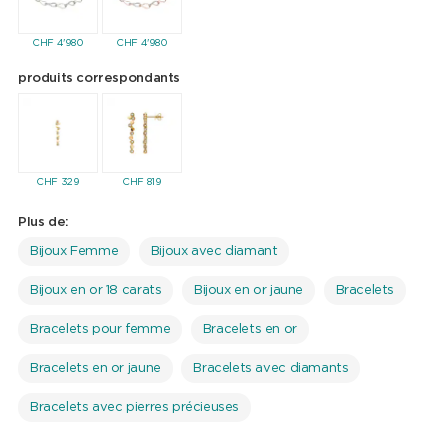
supplémentaire. Ce bracelet de diamants en or jaune 18 carats
n'est pas seulement un accessoire luxueux, mais une véritable
déclaration de style et d'élégance.
CHF
4'980
CHF
4'980
produits correspondants
CHF
329
CHF
819
Plus de:
Bijoux Femme
Bijoux avec diamant
Bijoux en or 18 carats
Bijoux en or jaune
Bracelets
Bracelets pour femme
Bracelets en or
Bracelets en or jaune
Bracelets avec diamants
Bracelets avec pierres précieuses