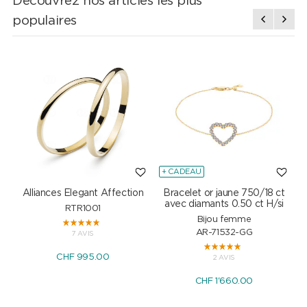
Découvrez nos articles les plus
populaires
+ CADEAU
Alliances Elegant Affection
Bracelet or jaune 750/18 ct
P
avec diamants 0.50 ct H/si
RTR1001
Bijou femme
AR-71532-GG
7 AVIS
CHF 995.00
2 AVIS
CHF 1'660.00