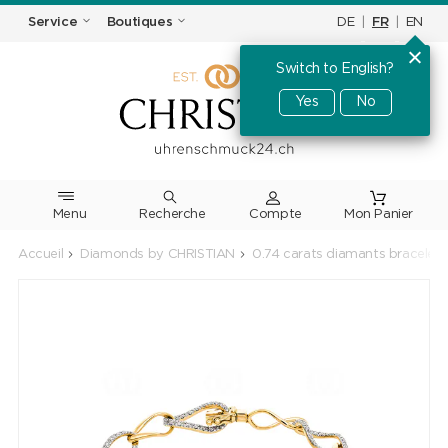
DE
|
FR
|
EN
Service
Boutiques
Switch to English?
Yes
No
Menu
Recherche
Accueil
Diamonds by CHRISTIAN
0.74 carats diamants bracelet 