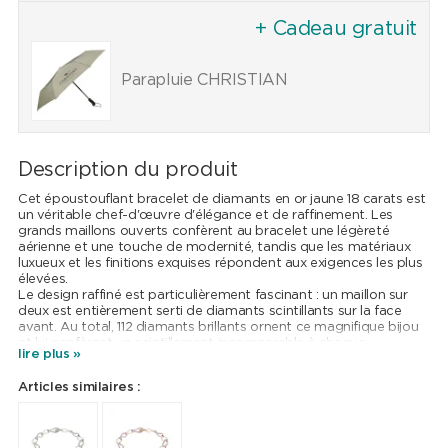
+ Cadeau gratuit
Parapluie CHRISTIAN
Description du produit
Cet époustouflant bracelet de diamants en or jaune 18 carats est
un véritable chef-d'œuvre d'élégance et de raffinement. Les
grands maillons ouverts confèrent au bracelet une légèreté
aérienne et une touche de modernité, tandis que les matériaux
luxueux et les finitions exquises répondent aux exigences les plus
élevées.
Le design raffiné est particulièrement fascinant : un maillon sur
deux est entièrement serti de diamants scintillants sur la face
avant. Au total, 112 diamants brillants ornent ce magnifique bijou
et lui confèrent un scintillement incomparable à chaque
lire plus »
mouvement. Ces pierres précieuses serties de main de maître
reflètent la lumière de manière merveilleuse et confèrent au
Articles similaires :
bracelet un éclat incomparable.
D'une longueur de 18 cm, le bracelet épouse parfaitement le
poignet et offre un maintien optimal et un confort maximal grâce
au fermoir à boîte sécurisé avec un étrier de sécurité