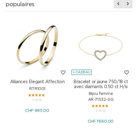
populaires
+ CADEAU
Alliances Elegant Affection
Bracelet or jaune 750/18 ct
P
avec diamants 0.50 ct H/si
RTR1001
Bijou femme
AR-71532-GG
7 AVIS
CHF 995.00
2 AVIS
CHF 1'660.00