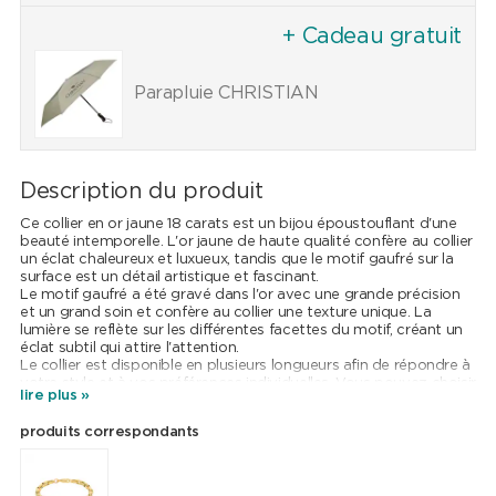
+ Cadeau gratuit
Parapluie CHRISTIAN
Description du produit
Ce collier en or jaune 18 carats est un bijou époustouflant d'une
beauté intemporelle. L'or jaune de haute qualité confère au collier
un éclat chaleureux et luxueux, tandis que le motif gaufré sur la
surface est un détail artistique et fascinant.
Le motif gaufré a été gravé dans l'or avec une grande précision
et un grand soin et confère au collier une texture unique. La
lumière se reflète sur les différentes facettes du motif, créant un
éclat subtil qui attire l'attention.
Le collier est disponible en plusieurs longueurs afin de répondre à
votre style et à vos préférences individuelles. Vous pouvez choisir
lire plus »
entre les longueurs 50 cm, 55 cm et 60 cm afin de trouver
l'ajustement optimal pour votre cou et votre tenue.
produits correspondants
Le fermoir mousqueton pratique est un autre détail raffiné de ce
collier. Le fermoir tourne sur son propre axe, ce qui facilite la mise
en place et le retrait du collier. En même temps, cette fonction
minimise le risque que le collier se torde ou s'emmêle.