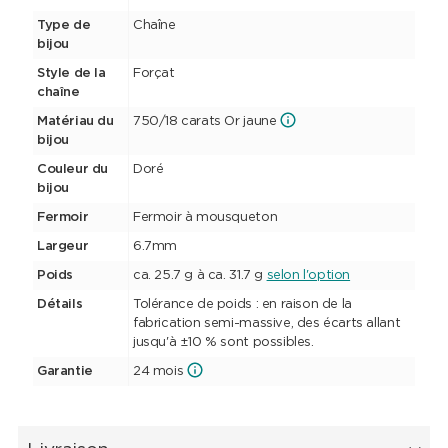
Type de
Chaîne
bijou
Style de la
Forçat
chaîne
Matériau du
750/18 carats Or jaune
bijou
Couleur du
Doré
bijou
Fermoir
Fermoir à mousqueton
Largeur
6.7mm
Poids
ca. 25.7 g à ca. 31.7 g
selon l'option
Détails
Tolérance de poids : en raison de la
fabrication semi-massive, des écarts allant
jusqu'à ±10 % sont possibles.
Garantie
24 mois