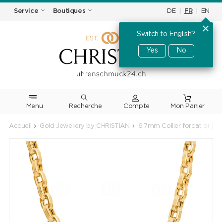
DE
|
FR
|
EN
Service
Boutiques
Switch to English?
Yes
No
Menu
Recherche
Accueil
Gold Jewellery by CHRISTIAN
6.7mm Collier forçat or ja