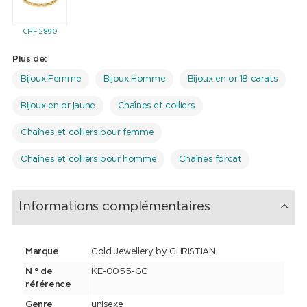
CHF
2'890
Plus de:
Bijoux Femme
Bijoux Homme
Bijoux en or 18 carats
Bijoux en or jaune
Chaînes et colliers
Chaînes et colliers pour femme
Chaînes et colliers pour homme
Chaînes forçat
Informations complémentaires
Marque
Gold Jewellery by CHRISTIAN
N ° de
KE-0055-GG
référence
Genre
unisexe