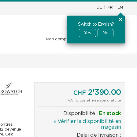
DE
|
FR
|
EN
Switch to English?
Panier d'achat
CHF
0.00
Yes
No
Mon compte
Favoris
Se connecter
2'390.00
CHF
TVA incluse et livraison gratuite
Disponibilité :
En stock
» Vérifier la disponibilité en
montres
magasin
1942 devenue
e. Cela
Délai de livraison :