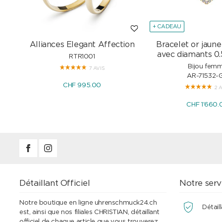
+ CADEAU
Alliances Elegant Affection
Bracelet or jaune
avec diamants 0.
RTR1001
Bijou fem
7 AVIS
AR-71532-
CHF 995.00
2 
CHF 1'660.
Détaillant Officiel
Notre serv
Notre boutique en ligne uhrenschmuck24.ch
Détaill
est, ainsi que nos filiales CHRISTIAN, détaillant
officiel de chaque article que vous trouverez