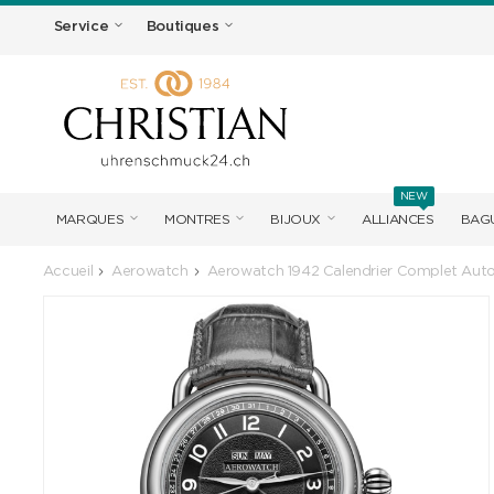
Service
Boutiques
NEW
MARQUES
MONTRES
BIJOUX
ALLIANCES
BAGU
Accueil
Aerowatch
Aerowatch 1942 Calendrier Complet Aut