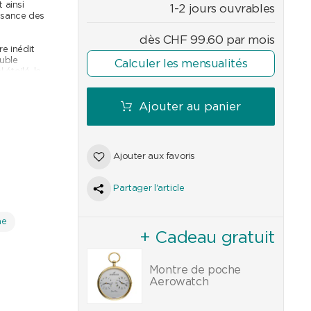
 ainsi
1-2 jours ouvrables
ssance des
dès
CHF
99.60
par mois
e inédit
uble
Calculer les mensualités
étoilé, le
ur
Ajouter au panier
e du jour de
esthétique et
abes
 le cadran
Ajouter aux favoris
is et les
 terminée par
Partager l'article
 l’aspect
n
me
qui
+ Cadeau gratuit
le
 soulignant
Montre de poche
Aerowatch