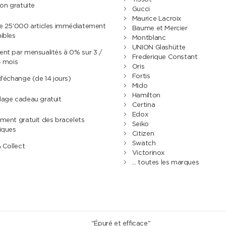
son gratuite
Gucci
Maurice Lacroix
de 25'000 articles immédiatement
Baume et Mercier
ibles
Montblanc
UNION Glashütte
nt par mensualités à 0% sur 3 /
Frederique Constant
4 mois
Oris
Fortis
d'échange (de 14 jours)
Mido
Hamilton
lage cadeau gratuit
Certina
Edox
ment gratuit des bracelets
Seiko
iques
Citizen
Swatch
& Collect
Victorinox
... toutes les marques
"Épuré et efficace"