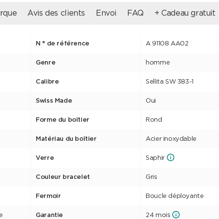
rque
Avis des clients
Envoi
FAQ
+ Cadeau gratuit
N ° de référence
A 91108 AA02
Genre
homme
Calibre
Sellita SW 383-1
Swiss Made
Oui
Forme du boîtier
Rond
Matériau du boîtier
Acier inoxydable
Verre
Saphir
Couleur bracelet
Gris
Fermoir
Boucle déployante
e
Garantie
24 mois