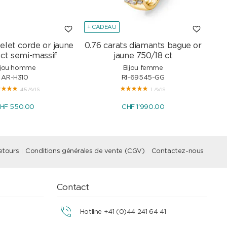
+ CADEAU
+ C
elet corde or jaune
0.76 carats diamants bague or
Col
 ct semi-massif
jaune 750/18 ct
ijou homme
Bijou femme
AR-H310
RI-69545-GG
45 AVIS
1 AVIS
HF 550.00
CHF 1'990.00
etours
Conditions générales de vente (CGV)
Contactez-nous
Contact
Hotline +41 (0)44 241 64 41