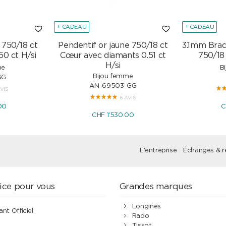
+ CADEAU
+ CADEAU
 750/18 ct
Pendentif or jaune 750/18 ct
3.1mm Brac
50 ct H/si
Cœur avec diamants 0.51 ct
750/18
H/si
me
B
Bijou femme
GG
AN-69503-GG
AVIS
6 AVIS
00
C
CHF 1'530.00
L'entreprise
Échanges & r
ice pour vous
Grandes marques
Longines
ant Officiel
Rado
Tissot