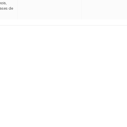
ois,
hases de