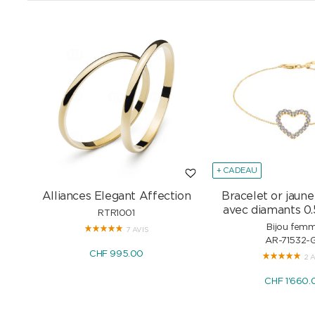
+ CADEAU
Alliances Elegant Affection
Bracelet or jaune
avec diamants 0.
RTR1001
Bijou fem
7 AVIS
AR-71532-
CHF 995.00
2 
CHF 1'660.