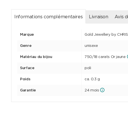
Informations complémentaires
Livraison
Avis d
Marque
Gold Jewellery by CHRI
Genre
unisexe
Matériau du bijou
750/18 carats Or jaune
Surface
poli
Poids
ca. 0.3 g
Garantie
24 mois