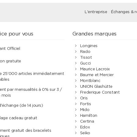
L'entreprise
Échanges & r
ice pour vous
Grandes marques
Longines
ant Officiel
Rado
Tissot
son gratuite
Gucci
Maurice Lacroix
de 25'000 articles immédiatement
Baume et Mercier
ibles
Montblanc
UNION Glashütte
nt par mensualités à 0% sur 3 /
Frederique Constant
4 mois
Oris
Fortis
d'échange (de 14 jours)
Mido
Hamilton
lage cadeau gratuit
Certina
Edox
ment gratuit des bracelets
Seiko
iques