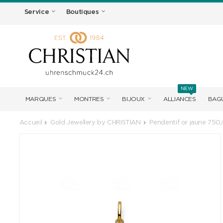
Service
Boutiques
NEW
MARQUES
MONTRES
BIJOUX
ALLIANCES
BAGU
Accueil
Gold Jewellery by CHRISTIAN
Pendentif or jaune 750/