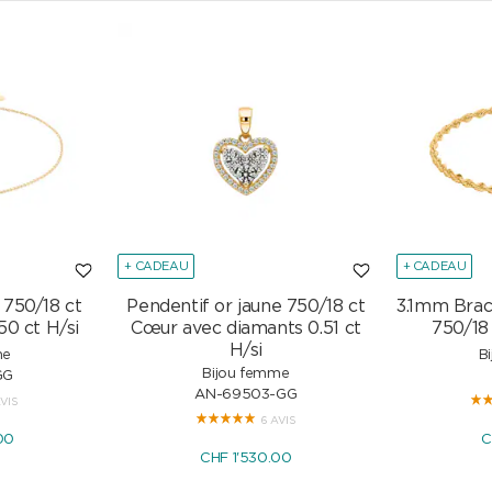
+ CADEAU
+ CADEAU
 750/18 ct
Pendentif or jaune 750/18 ct
3.1mm Brac
50 ct H/si
Cœur avec diamants 0.51 ct
750/18
H/si
me
B
Bijou femme
GG
AN-69503-GG
AVIS
6 AVIS
00
C
CHF 1'530.00