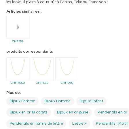
les looks. Il plaira à coup sûr à Fabian, Felix ou Francisco !
Articles similaires :
CHF
159
produits correspondants
CHF
1'060
CHF
439
CHF
695
Plus de:
Bijoux Femme
Bijoux Homme
Bijoux Enfant
Bijoux en or 18 carats
Bijoux en or jaune
Pendentifs en or
Pendentifs en forme de lettre
Lettre F
Pendentifs | Motif