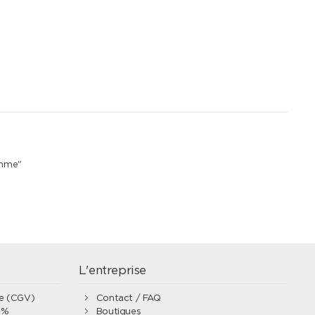
emme"
L'entreprise
te (CGV)
Contact / FAQ
0%
Boutiques