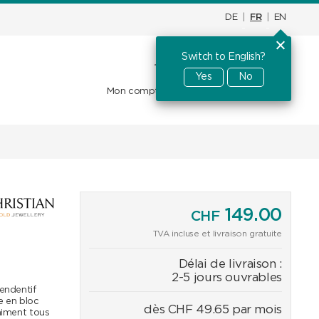
DE
|
FR
|
EN
Switch to English?
Panier d'achat
CHF
0.00
Yes
No
Mon compte
Favoris
Se connecter
149.00
CHF
TVA incluse et livraison gratuite
Délai de livraison :
2-5 jours ouvrables
pendentif
re en bloc
dès
CHF
49.65
par mois
raiment tous