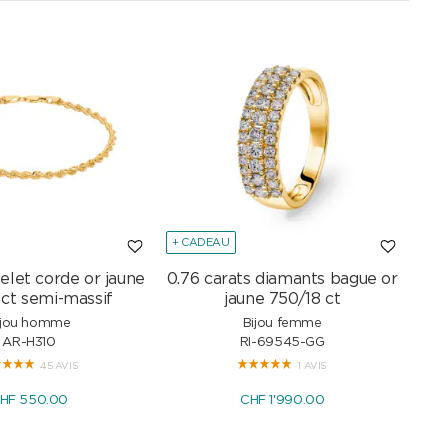
+ CADEAU
+ C
elet corde or jaune
0.76 carats diamants bague or
Col
 ct semi-massif
jaune 750/18 ct
ijou homme
Bijou femme
AR-H310
RI-69545-GG
45 AVIS
1 AVIS
HF 550.00
CHF 1'990.00