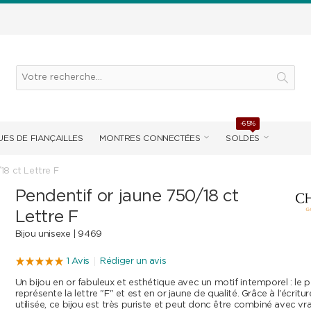
-65%
ES DE FIANÇAILLES
MONTRES CONNECTÉES
SOLDES
18 ct Lettre F
Pendentif or jaune 750/18 ct
Lettre F
Bijou unisexe |
9469
1 Avis
Rédiger un avis
Un bijou en or fabuleux et esthétique avec un motif intemporel : le 
représente la lettre "F" et est en or jaune de qualité. Grâce à l'écritu
utilisée, ce bijou est très puriste et peut donc être combiné avec v