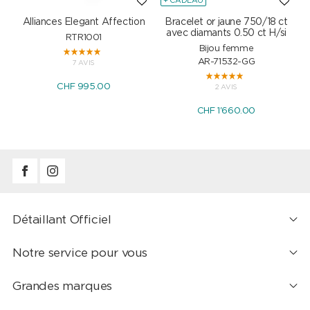
+ CADEAU
Alliances Elegant Affection
Bracelet or jaune 750/18 ct
P
avec diamants 0.50 ct H/si
RTR1001
Bijou femme
AR-71532-GG
7 AVIS
CHF 995.00
2 AVIS
CHF 1'660.00
Détaillant Officiel
Notre service pour vous
Grandes marques