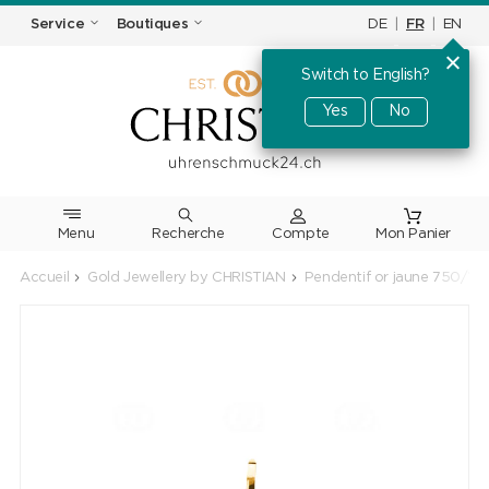
DE
|
FR
|
EN
Service
Boutiques
Switch to English?
Yes
No
Menu
Recherche
Accueil
Gold Jewellery by CHRISTIAN
Pendentif or jaune 750/18 