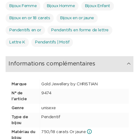
Bijoux Femme
Bijoux Homme
Bijoux Enfant
Bijoux en or 18 carats
Bijoux en or jaune
Pendentifs en or
Pendentifs en forme de lettre
Lettre K
Pendentifs | Motif
Informations complémentaires
Marque
Gold Jewellery by CHRISTIAN
N° de
9474
l'article
Genre
unisexe
Type de
Pendentif
bijou
Matériau du
750/18 carats Or jaune
bijou