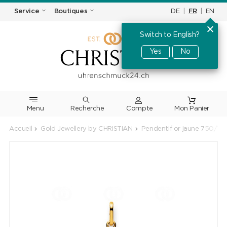
DE
|
FR
|
EN
Service
Boutiques
Switch to English?
Yes
No
Menu
Recherche
Accueil
Gold Jewellery by CHRISTIAN
Pendentif or jaune 750/18 