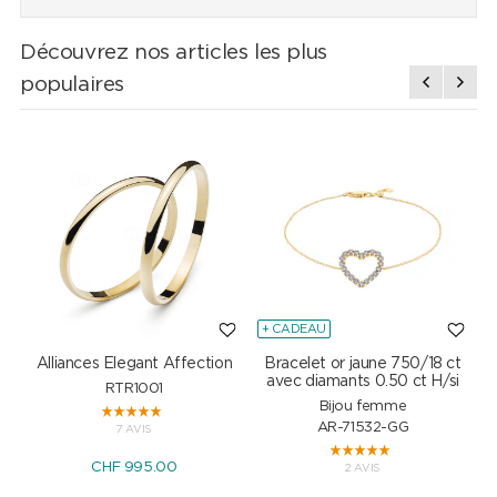
Découvrez nos articles les plus
populaires
+ CADEAU
Alliances Elegant Affection
Bracelet or jaune 750/18 ct
P
avec diamants 0.50 ct H/si
RTR1001
Bijou femme
AR-71532-GG
7 AVIS
CHF 995.00
2 AVIS