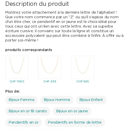
Description du produit
Montrez votre attachement à la dernière lettre de l'alphabet !
Que votre nom commence par un "Z" ou qu'il s'agisse du nom
d'un être cher, ce pendentif en or jaune est le choix idéal pour
tous ceux qui ont un lien avec cette lettre. Avec sa superbe
écriture cursive, il convainc sur toute la ligne et constitue un
accessoire polyvalent qui peut être combiné à l'infini. À offrir ou à
porter soi-même !
produits correspondants
CHF
1'060
CHF
439
CHF
695
Plus de:
Bijoux Femme
Bijoux Homme
Bijoux Enfant
Bijoux en or 18 carats
Bijoux en or jaune
Pendentifs en or
Pendentifs en forme de lettre