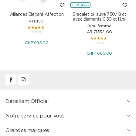
+ CADEAU
Alliances Elegant Affection
Bracelet or jaune 750/18 ct
P
avec diamants 0.50 ct H/si
RTR1001
Bijou femme
AR-71532-GG
7 AVIS
CHF 995.00
2 AVIS
CHF 1'660.00
Détaillant Officiel
Notre service pour vous
Grandes marques