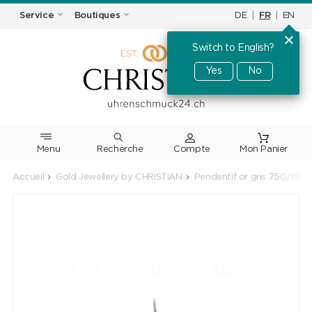
DE
|
FR
|
EN
Service
Boutiques
Switch to English?
Yes
No
Menu
Recherche
Accueil
Gold Jewellery by CHRISTIAN
Pendentif or gris 750/18 ct